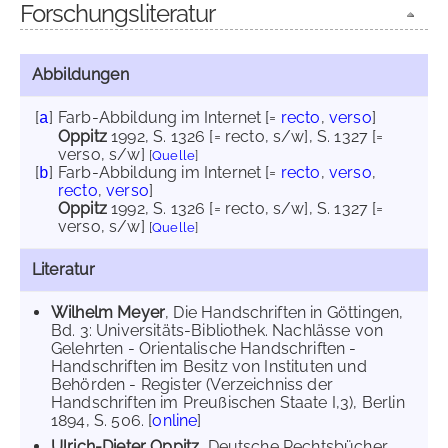
Forschungsliteratur
Abbildungen
[
]
Farb-Abbildung im Internet
[=
recto
,
verso
]
a
Oppitz
1992
, S. 1326 [= recto, s/w]
, S. 1327 [=
verso, s/w]
[
Quelle
]
[
]
Farb-Abbildung im Internet
[=
recto
,
verso
,
b
recto
,
verso
]
Oppitz
1992
, S. 1326 [= recto, s/w]
, S. 1327 [=
verso, s/w]
[
Quelle
]
Literatur
Wilhelm Meyer
, Die Handschriften in Göttingen,
Bd. 3: Universitäts-Bibliothek. Nachlässe von
Gelehrten - Orientalische Handschriften -
Handschriften im Besitz von Instituten und
Behörden - Register (Verzeichniss der
Handschriften im Preußischen Staate I,3), Berlin
1894, S. 506. [
online
]
Ulrich-Dieter Oppitz
, Deutsche Rechtsbücher