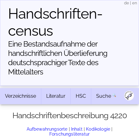
de
|
en
Handschriften­
census
Eine Bestandsaufnahme der
handschriftlichen Über­lieferung
deutschsprachiger Texte des
Mittelalters
Verzeichnisse
Literatur
HSC
Suche
Handschriftenbeschreibung 4220
Aufbewahrungsorte
|
Inhalt
|
Kodikologie
|
Forschungsliteratur