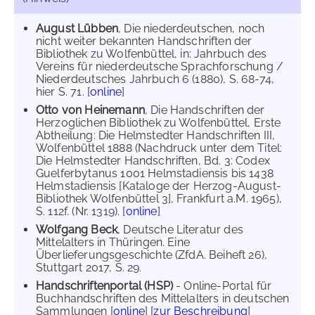
August Lübben
, Die niederdeutschen, noch
nicht weiter bekannten Handschriften der
Bibliothek zu Wolfenbüttel, in: Jahrbuch des
Vereins für niederdeutsche Sprachforschung /
Niederdeutsches Jahrbuch 6 (1880), S. 68-74,
hier S. 71. [
online
]
Otto von Heinemann
, Die Handschriften der
Herzoglichen Bibliothek zu Wolfenbüttel, Erste
Abtheilung: Die Helmstedter Handschriften III,
Wolfenbüttel 1888 (Nachdruck unter dem Titel:
Die Helmstedter Handschriften, Bd. 3: Codex
Guelferbytanus 1001 Helmstadiensis bis 1438
Helmstadiensis [Kataloge der Herzog-August-
Bibliothek Wolfenbüttel 3], Frankfurt a.M. 1965),
S. 112f. (Nr. 1319). [
online
]
Wolfgang Beck
, Deutsche Literatur des
Mittelalters in Thüringen. Eine
Überlieferungsgeschichte (ZfdA. Beiheft 26),
Stuttgart 2017, S. 29.
Handschriftenportal (HSP)
- Online-Portal für
Buchhandschriften des Mittelalters in deutschen
Sammlungen [
online
] [
zur Beschreibung
]