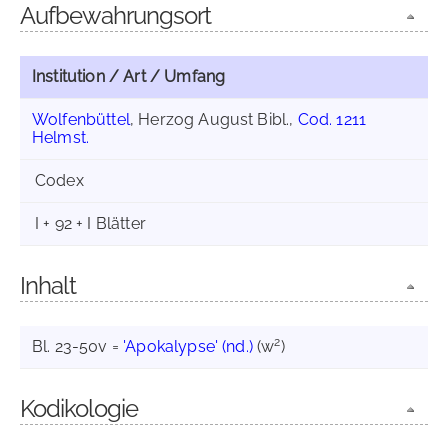
Aufbewahrungsort
Institution / Art / Umfang
Wolfenbüttel
, Herzog August Bibl.,
Cod. 1211
Helmst.
Codex
I + 92 + I Blätter
Inhalt
2
Bl. 23-50v =
'Apokalypse' (nd.)
(w
)
Kodikologie