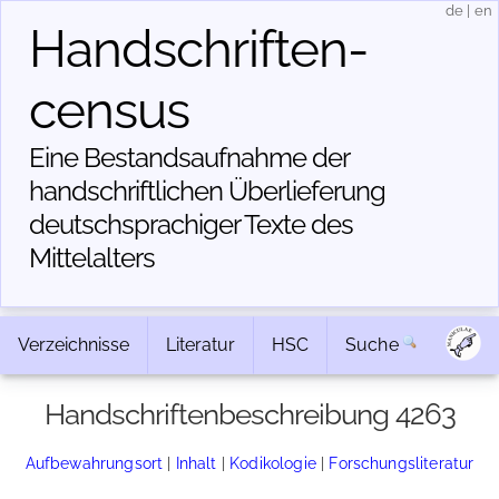
de
|
en
Handschriften­
census
Eine Bestandsaufnahme der
handschriftlichen Über­lieferung
deutschsprachiger Texte des
Mittelalters
Verzeichnisse
Literatur
HSC
Suche
Handschriftenbeschreibung 4263
Aufbewahrungsort
|
Inhalt
|
Kodikologie
|
Forschungsliteratur