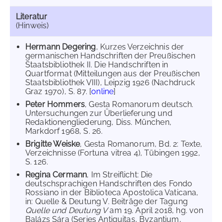
Literatur
(Hinweis)
Hermann Degering
, Kurzes Verzeichnis der
germanischen Handschriften der Preußischen
Staatsbibliothek II. Die Handschriften in
Quartformat (Mitteilungen aus der Preußischen
Staatsbibliothek VIII), Leipzig 1926 (Nachdruck
Graz 1970), S. 87. [
online
]
Peter Hommers
, Gesta Romanorum deutsch.
Untersuchungen zur Überlieferung und
Redaktionengliederung, Diss. München,
Markdorf 1968, S. 26.
Brigitte Weiske
, Gesta Romanorum, Bd. 2: Texte,
Verzeichnisse (Fortuna vitrea 4), Tübingen 1992,
S. 126.
Regina Cermann
, Im Streiflicht: Die
deutschsprachigen Handschriften des Fondo
Rossiano in der Biblioteca Apostolica Vaticana,
in: Quelle & Deutung V. Beiträge der Tagung
Quelle und Deutung V
am 19. April 2018, hg. von
Balázs Sára (Series Antiquitas, Byzantium,