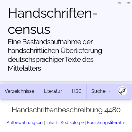
de
|
en
Handschriften­
census
Eine Bestandsaufnahme der
handschriftlichen Über­lieferung
deutschsprachiger Texte des
Mittelalters
Verzeichnisse
Literatur
HSC
Suche
Handschriftenbeschreibung 4480
Aufbewahrungsort
|
Inhalt
|
Kodikologie
|
Forschungsliteratur