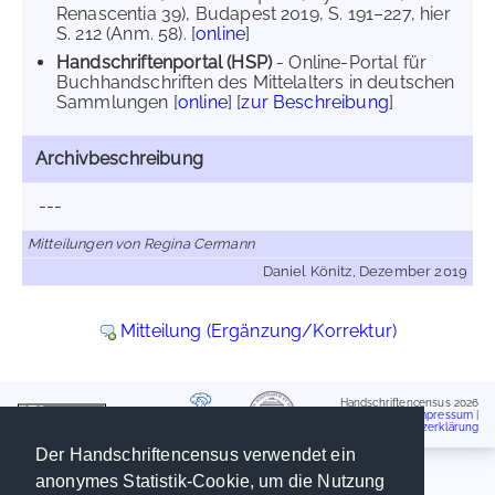
Renascentia 39), Budapest 2019, S. 191–227, hier
S. 212 (Anm. 58). [
online
]
Handschriftenportal (HSP)
- Online-Portal für
Buchhandschriften des Mittelalters in deutschen
Sammlungen [
online
] [
zur Beschreibung
]
Archivbeschreibung
---
Mitteilungen von Regina Cermann
Daniel Könitz, Dezember 2019
Mitteilung (Ergänzung/Korrektur)
Handschriftencensus 2026
Impressum
|
Datenschutzerklärung
Der Handschriftencensus verwendet ein
anonymes Statistik-Cookie, um die Nutzung