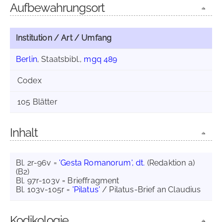
Aufbewahrungsort
Institution / Art / Umfang
Berlin
, Staatsbibl.,
mgq 489
Codex
105 Blätter
Inhalt
Bl. 2r-96v =
'Gesta Romanorum', dt.
(Redaktion a)
(B2)
Bl. 97r-103v = Brieffragment
Bl. 103v-105r =
'Pilatus'
/ Pilatus-Brief an Claudius
Kodikologie