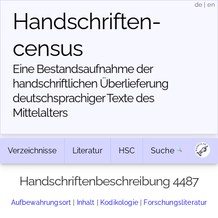
de
|
en
Handschriften­
census
Eine Bestandsaufnahme der
handschriftlichen Über­lieferung
deutschsprachiger Texte des
Mittelalters
Verzeichnisse
Literatur
HSC
Suche
Handschriftenbeschreibung 4487
Aufbewahrungsort
|
Inhalt
|
Kodikologie
|
Forschungsliteratur