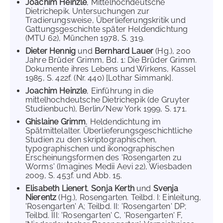
Joachim Heinzle
, Mittelhochdeutsche
Dietrichepik. Untersuchungen zur
Tradierungsweise, Überlieferungskritik und
Gattungsgeschichte später Heldendichtung
(MTU 62), München 1978, S. 319.
Dieter Hennig
und
Bernhard Lauer
(Hg.), 200
Jahre Brüder Grimm, Bd. 1: Die Brüder Grimm.
Dokumente ihres Lebens und Wirkens, Kassel
1985, S. 422f. (Nr. 440) [Lothar Simmank].
Joachim Heinzle
, Einführung in die
mittelhochdeutsche Dietrichepik (de Gruyter
Studienbuch), Berlin/New York 1999, S. 171.
Ghislaine Grimm
, Heldendichtung im
Spätmittelalter. Überlieferungsgeschichtliche
Studien zu den skriptographischen,
typographischen und ikonographischen
Erscheinungsformen des 'Rosengarten zu
Worms' (Imagines Medii Aevi 22), Wiesbaden
2009, S. 453f. und Abb. 15.
Elisabeth Lienert
,
Sonja Kerth
und
Svenja
Nierentz
(Hg.), Rosengarten. Teilbd. I: Einleitung,
'Rosengarten' A; Teilbd. II: 'Rosengarten' DP;
Teilbd. III: 'Rosengarten' C, 'Rosengarten' F,