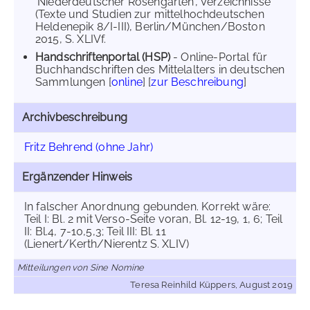
'Niederdeutscher Rosengarten', Verzeichnisse
(Texte und Studien zur mittelhochdeutschen
Heldenepik 8/I-III), Berlin/München/Boston
2015, S. XLIVf.
Handschriftenportal (HSP)
- Online-Portal für
Buchhandschriften des Mittelalters in deutschen
Sammlungen [
online
] [
zur Beschreibung
]
Archivbeschreibung
Fritz Behrend (ohne Jahr)
Ergänzender Hinweis
In falscher Anordnung gebunden. Korrekt wäre:
Teil I: Bl. 2 mit Verso-Seite voran, Bl. 12-19, 1, 6; Teil
II: Bl.4, 7-10,5,3; Teil III: Bl. 11
(Lienert/Kerth/Nierentz S. XLIV)
Mitteilungen von Sine Nomine
Teresa Reinhild Küppers, August 2019