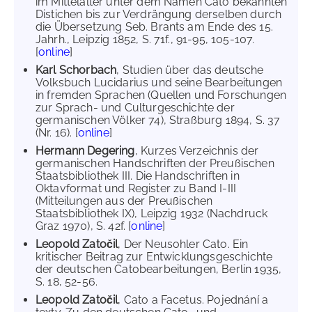
im Mittelalter unter dem Namen Cato bekannten
Distichen bis zur Verdrängung derselben durch
die Übersetzung Seb. Brants am Ende des 15.
Jahrh., Leipzig 1852, S. 71f., 91-95, 105-107.
[
online
]
Karl Schorbach
, Studien über das deutsche
Volksbuch Lucidarius und seine Bearbeitungen
in fremden Sprachen (Quellen und Forschungen
zur Sprach- und Culturgeschichte der
germanischen Völker 74), Straßburg 1894, S. 37
(Nr. 16). [
online
]
Hermann Degering
, Kurzes Verzeichnis der
germanischen Handschriften der Preußischen
Staatsbibliothek III. Die Handschriften in
Oktavformat und Register zu Band I-III
(Mitteilungen aus der Preußischen
Staatsbibliothek IX), Leipzig 1932 (Nachdruck
Graz 1970), S. 42f. [
online
]
Leopold Zatočil
, Der Neusohler Cato. Ein
kritischer Beitrag zur Entwicklungsgeschichte
der deutschen Catobearbeitungen, Berlin 1935,
S. 18, 52-56.
Leopold Zatočil
, Cato a Facetus. Pojednání a