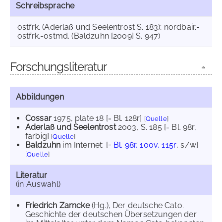
Schreibsprache
ostfrk. (Aderlaß und Seelentrost S. 183); nordbair.-
ostfrk.-ostmd. (Baldzuhn [2009] S. 947)
Forschungsliteratur
Abbildungen
Cossar
1975
, plate 18 [= Bl. 128r]
[
Quelle
]
Aderlaß und Seelentrost
2003
, S. 185 [= Bl. 98r,
farbig]
[
Quelle
]
Baldzuhn
im Internet:
[=
Bl. 98r, 100v, 115r
, s/w]
[
Quelle
]
Literatur
(in Auswahl)
Friedrich Zarncke
(Hg.), Der deutsche Cato.
Geschichte der deutschen Übersetzungen der