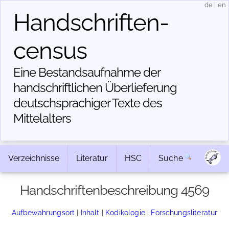
de
|
en
Handschriften­
census
Eine Bestandsaufnahme der
handschriftlichen Über­lieferung
deutschsprachiger Texte des
Mittelalters
Verzeichnisse
Literatur
HSC
Suche
Handschriftenbeschreibung 4569
Aufbewahrungsort
|
Inhalt
|
Kodikologie
|
Forschungsliteratur