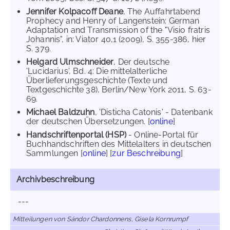
Jennifer Kolpacoff Deane
, The Auffahrtabend
Prophecy and Henry of Langenstein: German
Adaptation and Transmission of the "Visio fratris
Johannis", in: Viator 40,1 (2009), S. 355-386, hier
S. 379.
Helgard Ulmschneider
, Der deutsche
'Lucidarius', Bd. 4: Die mittelalterliche
Überlieferungsgeschichte (Texte und
Textgeschichte 38), Berlin/New York 2011, S. 63-
69.
Michael Baldzuhn
, 'Disticha Catonis' - Datenbank
der deutschen Übersetzungen. [
online
]
Handschriftenportal (HSP)
- Online-Portal für
Buchhandschriften des Mittelalters in deutschen
Sammlungen [
online
] [
zur Beschreibung
]
Archivbeschreibung
---
Mitteilungen von Sándor Chardonnens, Gisela Kornrumpf