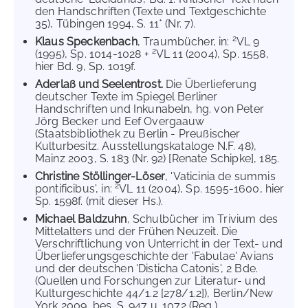
den Handschriften (Texte und Textgeschichte
35), Tübingen 1994, S. 11* (Nr. 7).
2
Klaus Speckenbach
, Traumbücher, in:
VL 9
2
(1995), Sp. 1014-1028 +
VL 11 (2004), Sp. 1558,
hier Bd. 9, Sp. 1019f.
Aderlaß und Seelentrost.
Die Überlieferung
deutscher Texte im Spiegel Berliner
Handschriften und Inkunabeln, hg. von Peter
Jörg Becker und Eef Overgaauw
(Staatsbibliothek zu Berlin - Preußischer
Kulturbesitz. Ausstellungskataloge N.F. 48),
Mainz 2003, S. 183 (Nr. 92) [Renate Schipke], 185.
Christine Stöllinger-Löser
, 'Vaticinia de summis
2
pontificibus', in:
VL 11 (2004), Sp. 1595-1600, hier
Sp. 1598f. (mit dieser Hs.).
Michael Baldzuhn
, Schulbücher im Trivium des
Mittelalters und der Frühen Neuzeit. Die
Verschriftlichung von Unterricht in der Text- und
Überlieferungsgeschichte der 'Fabulae' Avians
und der deutschen 'Disticha Catonis', 2 Bde.
(Quellen und Forschungen zur Literatur- und
Kulturgeschichte 44/1.2 [278/1.2]), Berlin/New
York 2009, bes. S. 947 u. 1072 (Reg.).