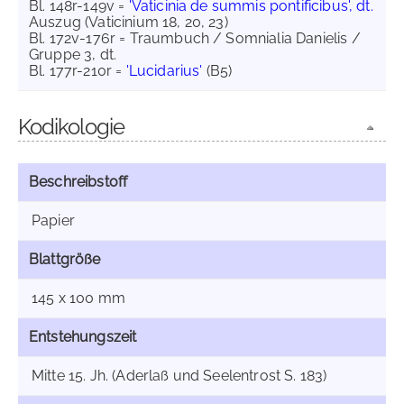
Bl. 148r-149v =
'Vaticinia de summis pontificibus', dt.
Auszug (Vaticinium 18, 20, 23)
Bl. 172v-176r = Traumbuch / Somnialia Danielis /
Gruppe 3, dt.
Bl. 177r-210r =
'Lucidarius'
(B5)
Kodikologie
Beschreibstoff
Papier
Blattgröße
145 x 100 mm
Entstehungszeit
Mitte 15. Jh. (Aderlaß und Seelentrost S. 183)