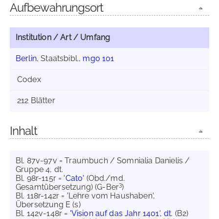
Aufbewahrungsort
Institution / Art / Umfang
Berlin
, Staatsbibl.,
mgo 101
Codex
212 Blätter
Inhalt
Bl. 87v-97v = Traumbuch / Somnialia Danielis /
Gruppe 4, dt.
Bl. 98r-115r =
'Cato'
(Obd./md.
3
Gesamtübersetzung) (G-Ber
)
Bl. 118r-142r = 'Lehre vom Haushaben',
Übersetzung E (s)
Bl. 142v-148r =
'Vision auf das Jahr 1401', dt.
(B2)