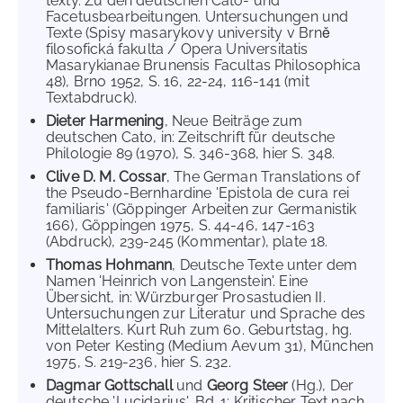
texty. Zu den deutschen Cato- und
Facetusbearbeitungen. Untersuchungen und
Texte (Spisy masarykovy university v Brně
filosofická fakulta / Opera Universitatis
Masarykianae Brunensis Facultas Philosophica
48), Brno 1952, S. 16, 22-24, 116-141 (mit
Textabdruck).
Dieter Harmening
, Neue Beiträge zum
deutschen Cato, in: Zeitschrift für deutsche
Philologie 89 (1970), S. 346-368, hier S. 348.
Clive D. M. Cossar
, The German Translations of
the Pseudo-Bernhardine 'Epistola de cura rei
familiaris' (Göppinger Arbeiten zur Germanistik
166), Göppingen 1975, S. 44-46, 147-163
(Abdruck), 239-245 (Kommentar), plate 18.
Thomas Hohmann
, Deutsche Texte unter dem
Namen 'Heinrich von Langenstein'. Eine
Übersicht, in: Würzburger Prosastudien II.
Untersuchungen zur Literatur und Sprache des
Mittelalters. Kurt Ruh zum 60. Geburtstag, hg.
von Peter Kesting (Medium Aevum 31), München
1975, S. 219-236, hier S. 232.
Dagmar Gottschall
und
Georg Steer
(Hg.), Der
deutsche 'Lucidarius', Bd. 1: Kritischer Text nach