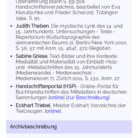
Überlieferung [darin S. 59-318:
Handschriftenverzeichnis, bearbeitet von Eva
Klesatschke und Frieder Schanze], Tübingen
1994, S. 91.
Judith Theben
, Die mystische Lyrik des 14. und
15. Jahrhunderts. Untersuchungen - Texte -
Repertorium (Kulturtopographie des
alemannischen Raums 2), Berlin/New York 2010,
S. 36, 57 mit Anm. 15, 464f., 572 (Register).
Sabine Griese
, Text-Bilder und ihre Kontexte.
Medialität und Materialität von Einblatt-Holz-
und -Metallschnitten des 15. Jahrhunderts
(Medienwandel - Medienwechsel -
Medienwissen 7), Zürich 2011, S. 130, Anm. 27.
Handschriftenportal (HSP)
- Online-Portal für
Buchhandschriften des Mittelalters in deutschen
Sammlungen [
online
] [
zur Beschreibung
]
Eckhart Triebel
, Meister Eckhart. Verzeichnis der
Textzeugen. [
online
]
Archivbeschreibung