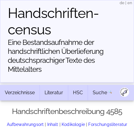
de
|
en
Handschriften­
census
Eine Bestandsaufnahme der
handschriftlichen Über­lieferung
deutschsprachiger Texte des
Mittelalters
Verzeichnisse
Literatur
HSC
Suche
Handschriftenbeschreibung 4585
Aufbewahrungsort
|
Inhalt
|
Kodikologie
|
Forschungsliteratur