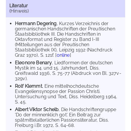
Literatur
(Hinweis)
Hermann Degering
, Kurzes Verzeichnis der
germanischen Handschriften der Preußischen
Staatsbibliothek III. Die Handschriften in
Oktavformat und Register zu Band I-III
(Mitteilungen aus der Preußischen
Staatsbibliothek IX), Leipzig 1932 (Nachdruck
Graz 1970), S. 121f. [
online
]
Eleonore Benary
, Liedformen der deutschen
Mystik im 14. und 15. Jahrhundert, Diss.
Greifswald 1936, S. 75-77 (Abdruck von Bl. 327v-
329v).
Rolf Klemmt
, Eine mittelhochdeutsche
Evangeliensynopse der Passion Christi.
Untersuchung und Text, Diss. Heidelberg 1964,
S. 45.
Albert Viktor Schelb
, Die Handschriftengruppe
'Do der minnenklich got'. Ein Beitrag zur
spätmittelalterlichen Passionsliteratur, Diss.
Freiburg i.Br. 1972, S. 64-68.