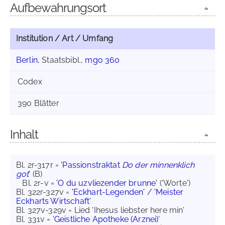
Aufbewahrungsort
Institution / Art / Umfang
Berlin
, Staatsbibl.,
mgo 360
Codex
390 Blätter
Inhalt
Bl. 2r-317r =
'Passionstraktat
Do der minnenklich
got
'
(B)
Bl. 2r-v =
'O du uzvliezender brunne'
('Worte')
Bl. 322r-327v =
'Eckhart-Legenden' / 'Meister
Eckharts Wirtschaft'
Bl. 327v-329v = Lied 'Ihesus liebster here min'
Bl. 331v =
'Geistliche Apotheke (Arznei)'