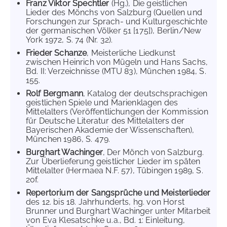
Franz Viktor Spechtler
(Hg.), Die geistlichen
Lieder des Mönchs von Salzburg (Quellen und
Forschungen zur Sprach- und Kulturgeschichte
der germanischen Völker 51 [175]), Berlin/New
York 1972, S. 74 (Nr. 32).
Frieder Schanze
, Meisterliche Liedkunst
zwischen Heinrich von Mügeln und Hans Sachs,
Bd. II: Verzeichnisse (MTU 83), München 1984, S.
155.
Rolf Bergmann
, Katalog der deutschsprachigen
geistlichen Spiele und Marienklagen des
Mittelalters (Veröffentlichungen der Kommission
für Deutsche Literatur des Mittelalters der
Bayerischen Akademie der Wissenschaften),
München 1986, S. 479.
Burghart Wachinger
, Der Mönch von Salzburg.
Zur Überlieferung geistlicher Lieder im späten
Mittelalter (Hermaea N.F. 57), Tübingen 1989, S.
20f.
Repertorium der Sangsprüche und Meisterlieder
des 12. bis 18. Jahrhunderts, hg. von Horst
Brunner und Burghart Wachinger unter Mitarbeit
von Eva Klesatschke u.a., Bd. 1: Einleitung,