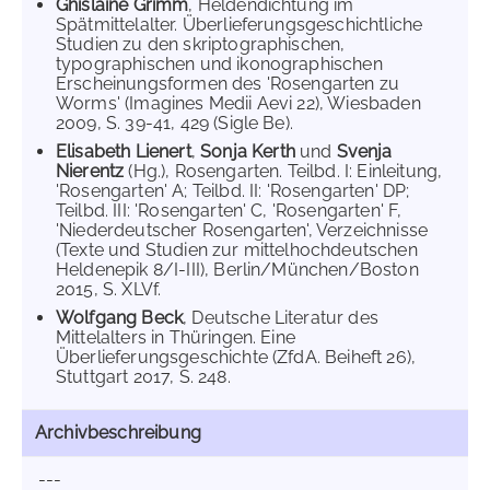
Ghislaine Grimm
, Heldendichtung im
Spätmittelalter. Überlieferungsgeschichtliche
Studien zu den skriptographischen,
typographischen und ikonographischen
Erscheinungsformen des 'Rosengarten zu
Worms' (Imagines Medii Aevi 22), Wiesbaden
2009, S. 39-41, 429 (Sigle Be).
Elisabeth Lienert
,
Sonja Kerth
und
Svenja
Nierentz
(Hg.), Rosengarten. Teilbd. I: Einleitung,
'Rosengarten' A; Teilbd. II: 'Rosengarten' DP;
Teilbd. III: 'Rosengarten' C, 'Rosengarten' F,
'Niederdeutscher Rosengarten', Verzeichnisse
(Texte und Studien zur mittelhochdeutschen
Heldenepik 8/I-III), Berlin/München/Boston
2015, S. XLVf.
Wolfgang Beck
, Deutsche Literatur des
Mittelalters in Thüringen. Eine
Überlieferungsgeschichte (ZfdA. Beiheft 26),
Stuttgart 2017, S. 248.
Archivbeschreibung
---