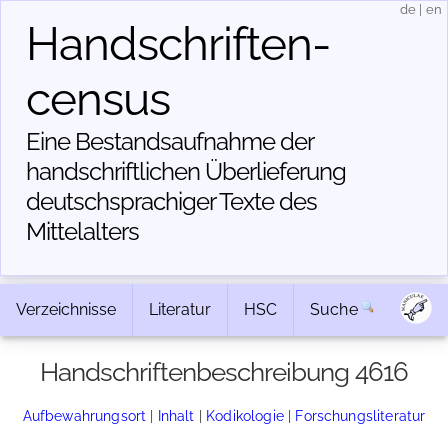
de
|
en
Handschriften­
census
Eine Bestandsaufnahme der
handschriftlichen Über­lieferung
deutschsprachiger Texte des
Mittelalters
Verzeichnisse
Literatur
HSC
Suche
Handschriftenbeschreibung 4616
Aufbewahrungsort
|
Inhalt
|
Kodikologie
|
Forschungsliteratur