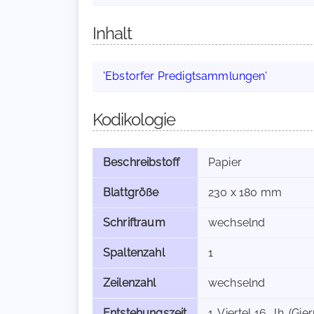
Inhalt
'Ebstorfer Predigtsammlungen'
Kodikologie
Beschreibstoff
Papier
Blattgröße
230 x 180 mm
Schriftraum
wechselnd
Spaltenzahl
1
Zeilenzahl
wechselnd
Entstehungszeit
1. Viertel 16. Jh. (G