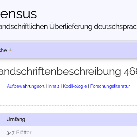
census
dschriftlichen Über­lieferung deutschsprachi
che
andschriftenbeschreibung 46
Aufbewahrungsort
|
Inhalt
|
Kodikologie
|
Forschungsliteratur
Umfang
347 Blätter