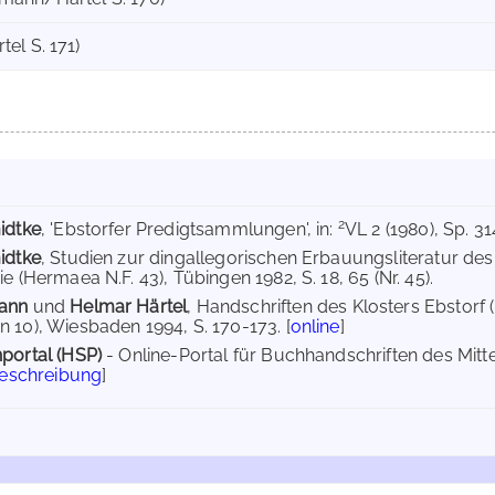
el S. 171)
2
idtke
, 'Ebstorfer Predigtsammlungen', in:
VL 2 (1980), Sp. 314
idtke
, Studien zur dingallegorischen Erbauungsliteratur des
e (Hermaea N.F. 43), Tübingen 1982, S. 18, 65 (Nr. 45).
ann
und
Helmar Härtel
, Handschriften des Klosters Ebstorf (
 10), Wiesbaden 1994, S. 170-173. [
online
]
portal (HSP)
- Online-Portal für Buchhandschriften des Mit
Beschreibung
]