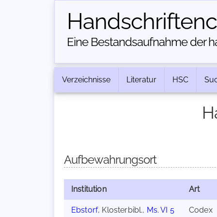
Handschriften­
Eine Bestandsaufnahme der han
Verzeichnisse
Literatur
HSC
Su
H
Aufbewahrungsort
Institution
Art
Ebstorf
, Klosterbibl.,
Ms. VI 5
Codex