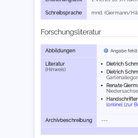
Schreibsprache
mnd. (Giermann/Härt
Forschungsliteratur
Abbildungen
Angabe fehlt
Literatur
Dietrich Schm
(Hinweis)
Dietrich Schm
Gartenallegori
Renate Gierm
Niedersachsen
Handschriften
[
online
] [
zur 
Archivbeschreibung
---