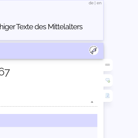
de
|
en
ger Texte des Mittelalters
67