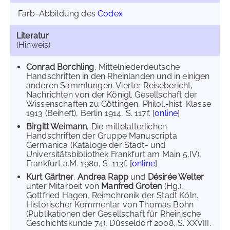
Farb-Abbildung des
Codex
Literatur
(Hinweis)
Conrad Borchling
, Mittelniederdeutsche
Handschriften in den Rheinlanden und in einigen
anderen Sammlungen. Vierter Reisebericht,
Nachrichten von der Königl. Gesellschaft der
Wissenschaften zu Göttingen, Philol.-hist. Klasse
1913 (Beiheft), Berlin 1914, S. 117f. [
online
]
Birgitt Weimann
, Die mittelalterlichen
Handschriften der Gruppe Manuscripta
Germanica (Kataloge der Stadt- und
Universitätsbibliothek Frankfurt am Main 5,IV),
Frankfurt a.M. 1980, S. 113f. [
online
]
Kurt Gärtner
,
Andrea Rapp
und
Désirée Welter
unter Mitarbeit von
Manfred Groten
(Hg.),
Gottfried Hagen, Reimchronik der Stadt Köln.
Historischer Kommentar von Thomas Bohn
(Publikationen der Gesellschaft für Rheinische
Geschichtskunde 74), Düsseldorf 2008, S. XXVIII.