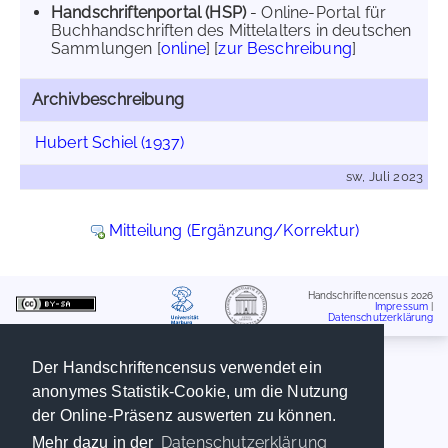
Handschriftenportal (HSP)
- Online-Portal für
Buchhandschriften des Mittelalters in deutschen
Sammlungen [
online
] [
zur Beschreibung
]
Archivbeschreibung
Hubert Schiel (1937)
sw, Juli 2023
Mitteilung (Ergänzung/Korrektur)
Handschriftencensus 2026
Impressum
|
Datenschutzerklärung
Der Handschriftencensus verwendet ein
anonymes Statistik-Cookie, um die Nutzung
der Online-Präsenz auswerten zu können.
Datenschutzerklärung
Mehr dazu in der