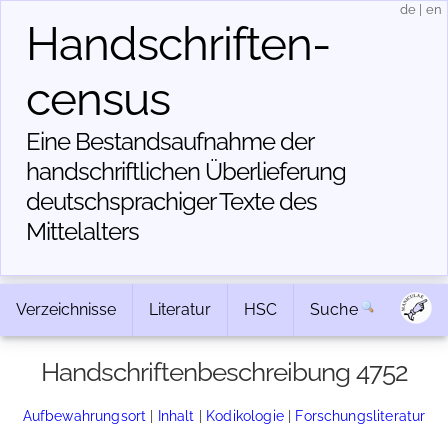
de
|
en
Handschriften­
census
Eine Bestandsaufnahme der
handschriftlichen Über­lieferung
deutschsprachiger Texte des
Mittelalters
Verzeichnisse
Literatur
HSC
Suche
Handschriftenbeschreibung 4752
Aufbewahrungsort
|
Inhalt
|
Kodikologie
|
Forschungsliteratur