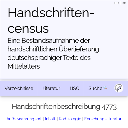
de
|
en
Handschriften­
census
Eine Bestandsaufnahme der
handschriftlichen Über­lieferung
deutschsprachiger Texte des
Mittelalters
Verzeichnisse
Literatur
HSC
Suche
Handschriftenbeschreibung 4773
Aufbewahrungsort
|
Inhalt
|
Kodikologie
|
Forschungsliteratur