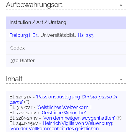
Aufbewahrungsort
Institution / Art / Umfang
Freiburg i. Br.
, Universitätsbibl.,
Hs. 253
Codex
370 Blätter
Inhalt
Bl. 12r-31v =
'Passionsauslegung
Christo passo in
carne
'
(F)
Bl. 31v-72r =
'Geistliches Weizenkorn' I
Bl. 72v-120v =
'Geistliche Weinrebe'
Bl. 228r-239v =
'Von dem heilgen swygenhaltten'
(F)
Bl. 244r-258v =
Heinrich Vigilis von Weißenburg
:
'Von der Vollkommenheit des geistlichen