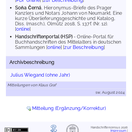
[
PDF online
] [
zur Beschreibung
]
Soňa Černá
, Hieronymus-Briefe des Prager
Kanzlers und Notars Johann von Neumarkt. Eine
kurze Überlieferungsgeschichte und Katalog,
Diss. (masch.), Olmütz 2018, S. 137f. (Nr. 12).
[
online
]
Handschriftenportal (HSP)
- Online-Portal für
Buchhandschriften des Mittelalters in deutschen
Sammlungen [
online
] [
zur Beschreibung
]
Archivbeschreibung
Julius Wiegand (ohne Jahr)
Mitteilungen von Klaus Graf
sw, August 2024
Mitteilung (Ergänzung/Korrektur)
Handschriftencensus 2026
Impressum
|