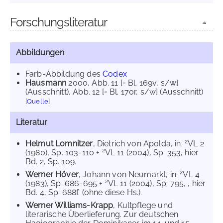
Forschungsliteratur
Abbildungen
Farb-Abbildung des
Codex
Hausmann
2000
, Abb. 11 [= Bl. 169v, s/w]
(Ausschnitt)
, Abb. 12 [= Bl. 170r, s/w] (Ausschnitt)
[
Quelle
]
Literatur
2
Helmut Lomnitzer
, Dietrich von Apolda, in:
VL 2
2
(1980), Sp. 103-110 +
VL 11 (2004), Sp. 353, hier
Bd. 2, Sp. 109.
2
Werner Höver
, Johann von Neumarkt, in:
VL 4
2
(1983), Sp. 686-695 +
VL 11 (2004), Sp. 795, , hier
Bd. 4, Sp. 688f. (ohne diese Hs.).
Werner Williams-Krapp
, Kultpflege und
literarische Überlieferung. Zur deutschen