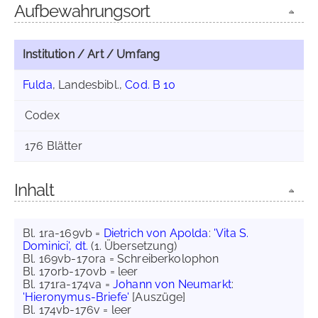
Aufbewahrungsort
Institution / Art / Umfang
Fulda
, Landesbibl.,
Cod. B 10
Codex
176 Blätter
Inhalt
Bl. 1ra-169vb =
Dietrich von Apolda
:
'Vita S.
Dominici', dt.
(1. Übersetzung)
Bl. 169vb-170ra = Schreiberkolophon
Bl. 170rb-170vb = leer
Bl. 171ra-174va =
Johann von Neumarkt
:
'Hieronymus-Briefe'
[Auszüge]
Bl. 174vb-176v = leer