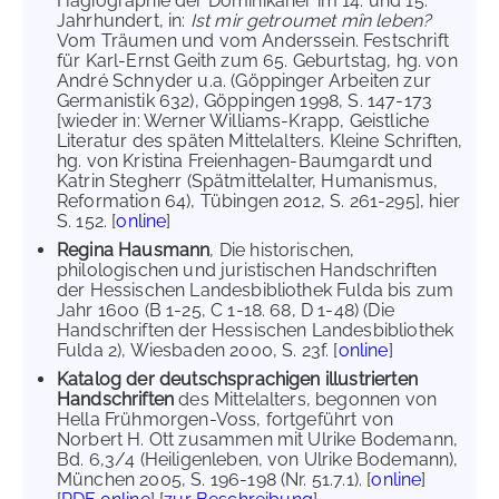
Hagiographie der Dominikaner im 14. und 15.
Jahrhundert, in:
Ist mir getroumet mîn leben?
Vom Träumen und vom Anderssein. Festschrift
für Karl-Ernst Geith zum 65. Geburtstag, hg. von
André Schnyder u.a. (Göppinger Arbeiten zur
Germanistik 632), Göppingen 1998, S. 147-173
[wieder in: Werner Williams-Krapp, Geistliche
Literatur des späten Mittelalters. Kleine Schriften,
hg. von Kristina Freienhagen-Baumgardt und
Katrin Stegherr (Spätmittelalter, Humanismus,
Reformation 64), Tübingen 2012, S. 261-295], hier
S. 152. [
online
]
Regina Hausmann
, Die historischen,
philologischen und juristischen Handschriften
der Hessischen Landesbibliothek Fulda bis zum
Jahr 1600 (B 1-25, C 1-18. 68, D 1-48) (Die
Handschriften der Hessischen Landesbibliothek
Fulda 2), Wiesbaden 2000, S. 23f. [
online
]
Katalog der deutschsprachigen illustrierten
Handschriften
des Mittelalters, begonnen von
Hella Frühmorgen-Voss, fortgeführt von
Norbert H. Ott zusammen mit Ulrike Bodemann,
Bd. 6,3/4 (Heiligenleben, von Ulrike Bodemann),
München 2005, S. 196-198 (Nr. 51.7.1). [
online
]