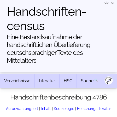
de
|
en
Handschriften­
census
Eine Bestandsaufnahme der
handschriftlichen Über­lieferung
deutschsprachiger Texte des
Mittelalters
Verzeichnisse
Literatur
HSC
Suche
Handschriftenbeschreibung 4786
Aufbewahrungsort
|
Inhalt
|
Kodikologie
|
Forschungsliteratur