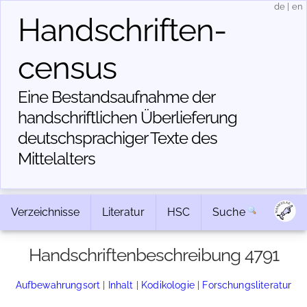
de
|
en
Handschriften­
census
Eine Bestandsaufnahme der
handschriftlichen Über­lieferung
deutschsprachiger Texte des
Mittelalters
Verzeichnisse
Literatur
HSC
Suche
Handschriftenbeschreibung 4791
Aufbewahrungsort
|
Inhalt
|
Kodikologie
|
Forschungsliteratur