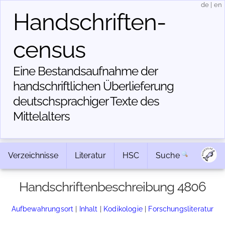
de
|
en
Handschriften­
census
Eine Bestandsaufnahme der
handschriftlichen Über­lieferung
deutschsprachiger Texte des
Mittelalters
Verzeichnisse
Literatur
HSC
Suche
Handschriftenbeschreibung 4806
Aufbewahrungsort
|
Inhalt
|
Kodikologie
|
Forschungsliteratur