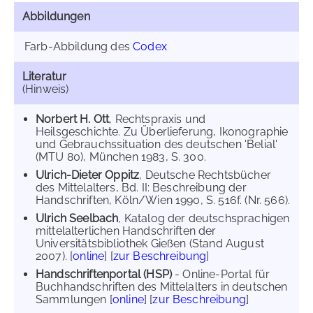
Abbildungen
Farb-Abbildung des
Codex
Literatur
(Hinweis)
Norbert H. Ott
, Rechtspraxis und
Heilsgeschichte. Zu Überlieferung, Ikonographie
und Gebrauchssituation des deutschen 'Belial'
(MTU 80), München 1983, S. 300.
Ulrich-Dieter Oppitz
, Deutsche Rechtsbücher
des Mittelalters, Bd. II: Beschreibung der
Handschriften, Köln/Wien 1990, S. 516f. (Nr. 566).
Ulrich Seelbach
, Katalog der deutschsprachigen
mittelalterlichen Handschriften der
Universitätsbibliothek Gießen (Stand August
2007). [
online
] [
zur Beschreibung
]
Handschriftenportal (HSP)
- Online-Portal für
Buchhandschriften des Mittelalters in deutschen
Sammlungen [
online
] [
zur Beschreibung
]