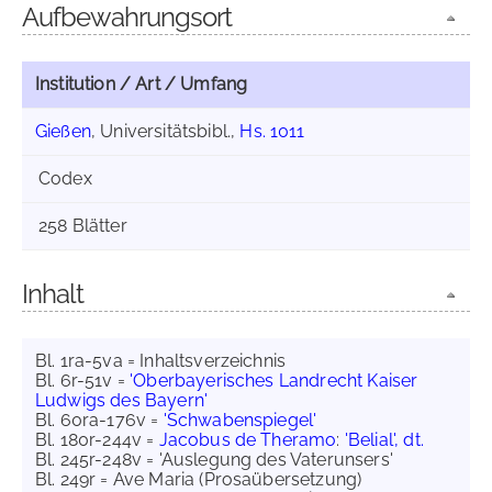
Aufbewahrungsort
Institution / Art / Umfang
Gießen
, Universitätsbibl.,
Hs. 1011
Codex
258 Blätter
Inhalt
Bl. 1ra-5va = Inhaltsverzeichnis
Bl. 6r-51v =
'Oberbayerisches Landrecht Kaiser
Ludwigs des Bayern'
Bl. 60ra-176v =
'Schwabenspiegel'
Bl. 180r-244v =
Jacobus de Theramo
:
'Belial', dt.
Bl. 245r-248v = 'Auslegung des Vaterunsers'
Bl. 249r = Ave Maria (Prosaübersetzung)