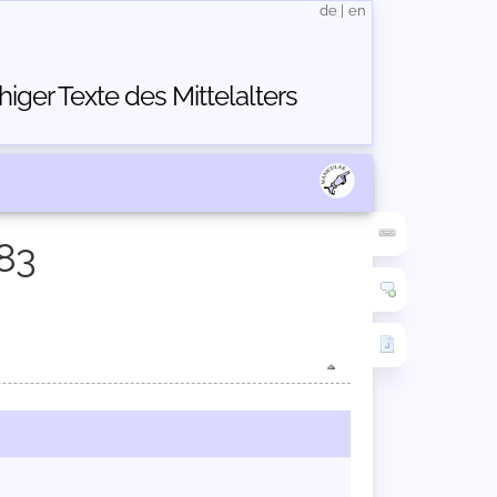
de
|
en
ger Texte des Mittelalters
83