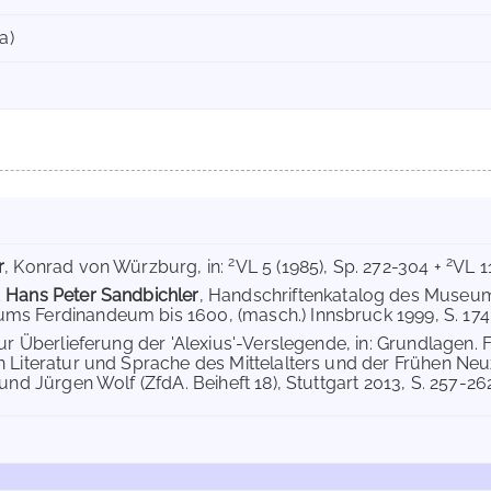
a)
2
2
r
, Konrad von Würzburg, in:
VL 5 (1985), Sp. 272-304 +
VL 11
d
Hans Peter Sandbichler
, Handschriftenkatalog des Museum
s Ferdinandeum bis 1600, (masch.) Innsbruck 1999, S. 174-
Zur Überlieferung der 'Alexius'-Verslegende, in: Grundlagen.
 Literatur und Sprache des Mittelalters und der Frühen Neuze
und Jürgen Wolf (ZfdA. Beiheft 18), Stuttgart 2013, S. 257-262,