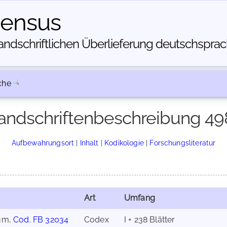
census
dschriftlichen Über­lieferung deutschsprachi
che
andschriftenbeschreibung 49
Aufbewahrungsort
|
Inhalt
|
Kodikologie
|
Forschungsliteratur
Art
Umfang
um,
Cod. FB 32034
Codex
I + 238 Blätter