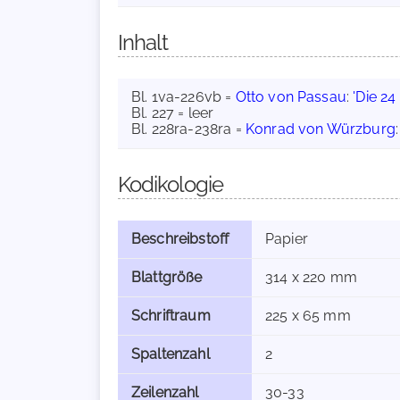
Inhalt
Bl. 1va-226vb =
Otto von Passau
:
'Die 24
Bl. 227 = leer
Bl. 228ra-238ra =
Konrad von Würzburg
Kodikologie
Beschreibstoff
Papier
Blattgröße
314 x 220 mm
Schriftraum
225 x 65 mm
Spaltenzahl
2
Zeilenzahl
30-33