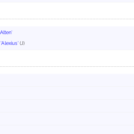
 Alten'
:
'Alexius'
(J)