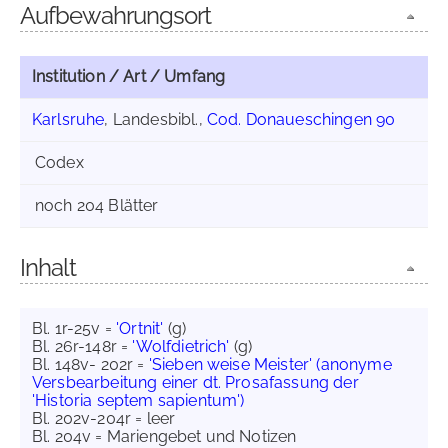
Aufbewahrungsort
Institution / Art / Umfang
Karlsruhe
, Landesbibl.,
Cod. Donaueschingen 90
Codex
noch 204 Blätter
Inhalt
Bl. 1r-25v =
'Ortnit'
(g)
Bl. 26r-148r =
'Wolfdietrich'
(g)
Bl. 148v- 202r =
'Sieben weise Meister' (anonyme
Versbearbeitung einer dt. Prosafassung der
'Historia septem sapientum')
Bl. 202v-204r = leer
Bl. 204v = Mariengebet und Notizen