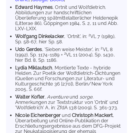
Edward Haymes
, Ortnit und Wolfdietrich.
Abbildungen zur handschriftlichen
Überlieferung spätmittelalterlicher Heldenepik
(Litterae 86), Göppingen 1984, S. 2, 11 und Abb.
LXV-LXIX.
2
Wolfgang Dinkelacker
, 'Ortnit', in:
VL 7 (1989),
Sp. 58-67, hier Sp. 58.
2
Udo Gerdes
, 'Sieben weise Meister', in:
VL 8
2
(1992), Sp. 1174-1189 +
VL 11 (2004), Sp. 1430,
hier Bd. 8, Sp. 1186.
Lydia Miklautsch
, Montierte Texte - hybride
Helden. Zur Poetik der Wolfdietrich-Dichtungen
(Quellen und Forschungen zur Literatur- und
Kulturgeschichte 36 [270]), Berlin/New York
2005, S. 66f.
Walter Kofler
,
Aventiure
und
sorge
.
Anmerkungen zur Textstruktur von 'Ortnit' und
'Wolfdietrich' A, in: ZfdA 138 (2009), S. 361-373.
Nicole Eichenberger
und
Christoph Mackert
,
Überarbeitung und Online-Publikation der
Erschließungsergebnisse aus dem DFG-Projekt
zur Neukatalogisierung der ehemals