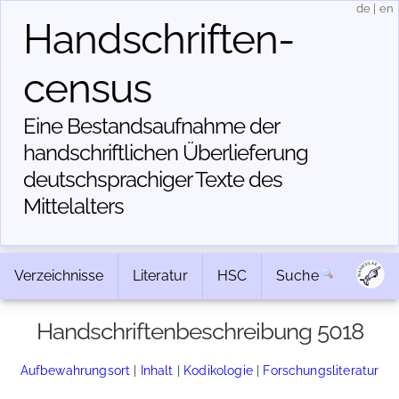
de
|
en
Handschriften­
census
Eine Bestandsaufnahme der
handschriftlichen Über­lieferung
deutschsprachiger Texte des
Mittelalters
Verzeichnisse
Literatur
HSC
Suche
Handschriftenbeschreibung 5018
Aufbewahrungsort
|
Inhalt
|
Kodikologie
|
Forschungsliteratur