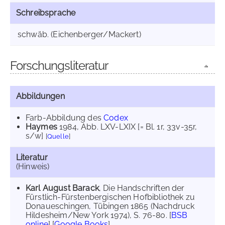
Schreibsprache
schwäb. (Eichenberger/Mackert)
Forschungsliteratur
Abbildungen
Farb-Abbildung des
Codex
Haymes
1984
, Abb. LXV-LXIX [= Bl. 1r, 33v-35r,
s/w]
[
Quelle
]
Literatur
(Hinweis)
Karl August Barack
, Die Handschriften der
Fürstlich-Fürstenbergischen Hofbibliothek zu
Donaueschingen, Tübingen 1865 (Nachdruck
Hildesheim/New York 1974), S. 76-80. [
BSB
online
] [
Google Books
]