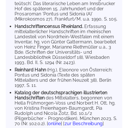
teütsch'. Das literarische Leben am Innsbrucker
Hof des späteren 15. Jahrhundert und der
Prosaroman 'Pontus und Sidonia (A)'
(Mikrokosmos 27), Frankfurt/M. u.a. 1990, S. 105.
Handschriftencensus Rheinland.
Erfassung
mittelalterlicher Handschriften im rheinischen
Landesteil von Nordrhein-Westfalen mit einem
Inventar, hg. von Günter Gattermann, bearbeitet
von Heinz Finger, Marianne Riethmüller u.a., 3
Bde. (Schriften der Universitäts- und
Landesbibliothek Düsseldorf 18), Wiesbaden
1993, Bd. II, S. 1294 (Nr. 2423).
Reinhard Hahn
(Hg.), Eleonore von Österreich:
Pontus und Sidonia (Texte des späten
Mittelalters und der frühen Neuzeit 38), Berlin
1997, S. 11.
Katalog der deutschsprachigen illustrierten
Handschriften
des Mittelalters, begonnen von
Hella Frühmorgen-Voss und Norbert H. Ott, hg.
von Kristina Freienhagen-Baumgardt, Pia
Rudolph und Nicola Zotz, Bd. 10,1/2
(Pilgerbücher - Prognostiken), München 2023, S.
70 (Nr. 102.0.2). [
online
] [
zur Beschreibung
]