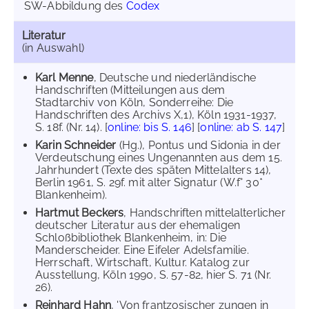
SW-Abbildung des
Codex
Literatur
(in Auswahl)
Karl Menne
, Deutsche und niederländische
Handschriften (Mitteilungen aus dem
Stadtarchiv von Köln, Sonderreihe: Die
Handschriften des Archivs X,1), Köln 1931-1937,
S. 18f. (Nr. 14). [
online: bis S. 146
] [
online: ab S. 147
]
Karin Schneider
(Hg.), Pontus und Sidonia in der
Verdeutschung eines Ungenannten aus dem 15.
Jahrhundert (Texte des späten Mittelalters 14),
Berlin 1961, S. 29f. mit alter Signatur (W.f° 30*
Blankenheim).
Hartmut Beckers
, Handschriften mittelalterlicher
deutscher Literatur aus der ehemaligen
Schloßbibliothek Blankenheim, in: Die
Manderscheider. Eine Eifeler Adelsfamilie.
Herrschaft, Wirtschaft, Kultur. Katalog zur
Ausstellung, Köln 1990, S. 57-82, hier S. 71 (Nr.
26).
Reinhard Hahn
, 'Von frantzosischer zungen in