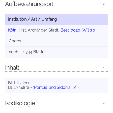
Aufbewahrungsort
Institution / Art / Umfang
Köln
, Hist. Archiv der Stadt,
Best. 7020 (W*) 30
Codex
noch II + 344 Blätter
Inhalt
Bl. I-II = leer
1
Bl. 1r-348ra =
'Pontus und Sidonia'
(K
)
Kodikologie