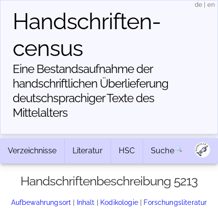
de
|
en
Handschriften­
census
Eine Bestandsaufnahme der
handschriftlichen Über­lieferung
deutschsprachiger Texte des
Mittelalters
Verzeichnisse
Literatur
HSC
Suche
Handschriftenbeschreibung 5213
Aufbewahrungsort
|
Inhalt
|
Kodikologie
|
Forschungsliteratur