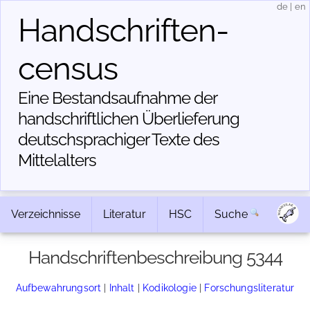
de
|
en
Handschriften­
census
Eine Bestandsaufnahme der
handschriftlichen Über­lieferung
deutschsprachiger Texte des
Mittelalters
Verzeichnisse
Literatur
HSC
Suche
Handschriftenbeschreibung 5344
Aufbewahrungsort
|
Inhalt
|
Kodikologie
|
Forschungsliteratur