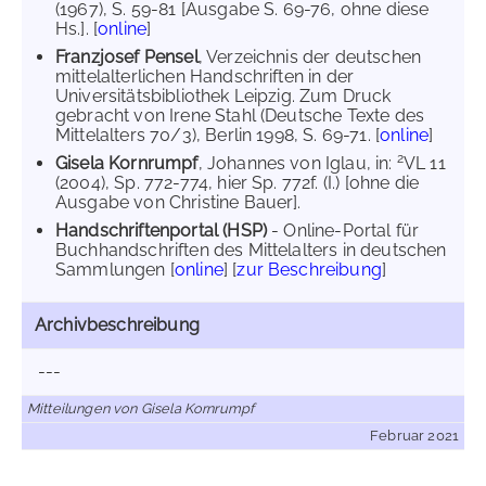
(1967), S. 59-81 [Ausgabe S. 69-76, ohne diese
Hs.]. [
online
]
Franzjosef Pensel
, Verzeichnis der deutschen
mittelalterlichen Handschriften in der
Universitätsbibliothek Leipzig. Zum Druck
gebracht von Irene Stahl (Deutsche Texte des
Mittelalters 70/3), Berlin 1998, S. 69-71. [
online
]
2
Gisela Kornrumpf
, Johannes von Iglau, in:
VL 11
(2004), Sp. 772-774, hier Sp. 772f. (I.) [ohne die
Ausgabe von Christine Bauer].
Handschriftenportal (HSP)
- Online-Portal für
Buchhandschriften des Mittelalters in deutschen
Sammlungen [
online
] [
zur Beschreibung
]
Archivbeschreibung
---
Mitteilungen von Gisela Kornrumpf
Februar 2021