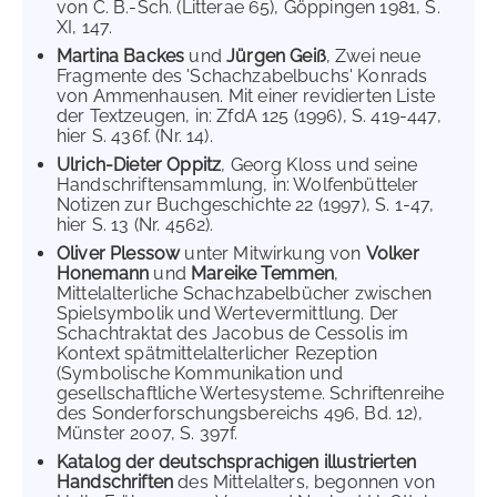
von C. B.-Sch. (Litterae 65), Göppingen 1981, S.
XI, 147.
Martina Backes
und
Jürgen Geiß
, Zwei neue
Fragmente des 'Schachzabelbuchs' Konrads
von Ammenhausen. Mit einer revidierten Liste
der Textzeugen, in: ZfdA 125 (1996), S. 419-447,
hier S. 436f. (Nr. 14).
Ulrich-Dieter Oppitz
, Georg Kloss und seine
Handschriftensammlung, in: Wolfenbütteler
Notizen zur Buchgeschichte 22 (1997), S. 1-47,
hier S. 13 (Nr. 4562).
Oliver Plessow
unter Mitwirkung von
Volker
Honemann
und
Mareike Temmen
,
Mittelalterliche Schachzabelbücher zwischen
Spielsymbolik und Wertevermittlung. Der
Schachtraktat des Jacobus de Cessolis im
Kontext spätmittelalterlicher Rezeption
(Symbolische Kommunikation und
gesellschaftliche Wertesysteme. Schriftenreihe
des Sonderforschungsbereichs 496, Bd. 12),
Münster 2007, S. 397f.
Katalog der deutschsprachigen illustrierten
Handschriften
des Mittelalters, begonnen von