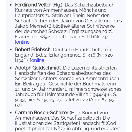
Ferdinand Vetter
(Hg.), Das Schachzabelbuch
Kunrats von Ammenhausen, Mönchs und
Leutpriesters zu Stein am Rhein. Nebst den
Schachbüchern des Jakob von Cessole und des
Jakob Mennel (Bibliothek älterer Schriftwerke
der deutschen Schweiz, Ergänzungsband 7),
Frauenfeld 1892, Tabelle nach S. LII (Nr. 24).
[
online
]
Robert Priebsch
, Deutsche Handschriften in
England, Bd. 2, Erlangen 1901, S. 316 (Nr. 320
[134*]). [
online
]
Adolph Goldschmidt
, Die Luzerner illustrierten
Handschriften des Schachzabelbuches des
Schweizer Dichters Konrad von Ammenhausen.
Ein Beitrag zur Geschichte der Buchmalerei im
14. und 15. Jahrhundert, in: Innerschweizerisches
Jahrbuch für Heimatkunde VIII/X (1944/46), S.
9-33, hier S. 19, 25-27, Tafel 20-22 (Abb. 87-93,
97).
Carmen Bosch-Schairer
(Hg.), Konrad von
Ammenhausen, Das Schachzabelbuch. Die
Illustrationen der Stuttgarter Handschrift (Cod.
o
poet et philol. fol. N
2), in Abb. hg. und erläutert