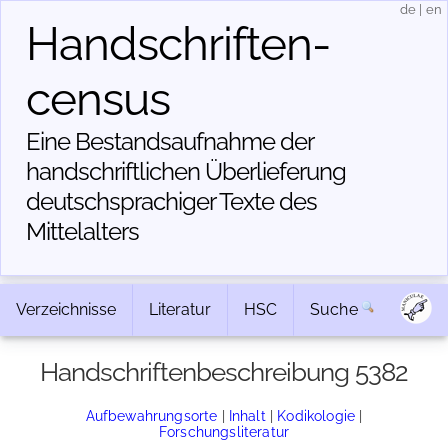
de
|
en
Handschriften­
census
Eine Bestandsaufnahme der
handschriftlichen Über­lieferung
deutschsprachiger Texte des
Mittelalters
Verzeichnisse
Literatur
HSC
Suche
Handschriftenbeschreibung 5382
Aufbewahrungsorte
|
Inhalt
|
Kodikologie
|
Forschungsliteratur