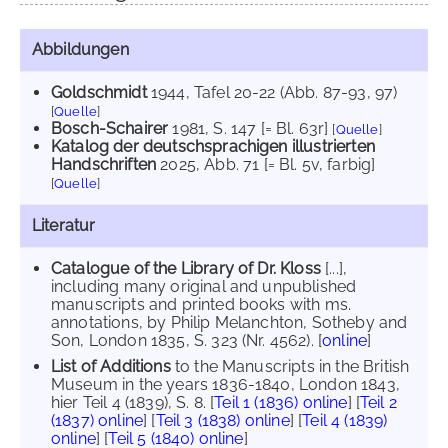
Abbildungen
Goldschmidt
1944
, Tafel 20-22 (Abb. 87-93, 97)
[
Quelle
]
Bosch-Schairer
1981
, S. 147 [= Bl. 63r]
[
Quelle
]
Katalog der deutschsprachigen illustrierten
Handschriften
2025
, Abb. 71 [= Bl. 5v, farbig]
[
Quelle
]
Literatur
Catalogue of the Library of Dr. Kloss
[...],
including many original and unpublished
manuscripts and printed books with ms.
annotations, by Philip Melanchton, Sotheby and
Son, London 1835, S. 323 (Nr. 4562). [
online
]
List of Additions
to the Manuscripts in the British
Museum in the years 1836-1840, London 1843,
hier Teil 4 (1839), S. 8. [
Teil 1 (1836) online
] [
Teil 2
(1837) online
] [
Teil 3 (1838) online
] [
Teil 4 (1839)
online
] [
Teil 5 (1840) online
]