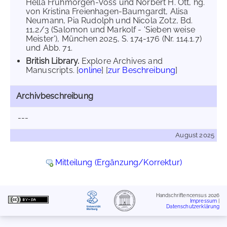
Hella Frühmorgen-Voss und Norbert H. Ott, hg.
von Kristina Freienhagen-Baumgardt, Alisa
Neumann, Pia Rudolph und Nicola Zotz, Bd.
11,2/3 (Salomon und Markolf - 'Sieben weise
Meister'), München 2025, S. 174-176 (Nr. 114.1.7)
und Abb. 71.
British Library.
Explore Archives and
Manuscripts. [
online
] [
zur Beschreibung
]
Archivbeschreibung
---
August 2025
Mitteilung (Ergänzung/Korrektur)
Handschriftencensus 2026
Impressum
|
Datenschutzerklärung