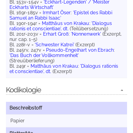
Bl. 153v-154v =
'Eckhart-Legenden' / 'Meister
Eckharts Wirtschaft'
Bl. 169r-185v =
Irmhart Öser
:
'Epistel des Rabbi
Samuel an Rabbi Isaac'
Bl. 190r-194r =
Matthäus von Krakau
:
'Dialogus
rationis et conscientiae', dt.
(Teilübersetzung)
Bl. 201r-203v =
Erhart Groß
:
'Nonnenwerk'
(Exzerpt,
nur cap. 1-5)
Bl. 228r-v =
'Schwester Katrei'
(Exzerpt)
Bl. 245rv, 247v =
Pseudo-Engelhart von Ebrach
:
'Das Buch der Vollkommenheit'
(Streuüberlieferung)
Bl. 249r =
Matthäus von Krakau
:
'Dialogus rationis
et conscientiae', dt.
(Exzerpt)
Kodikologie
Beschreibstoff
Papier