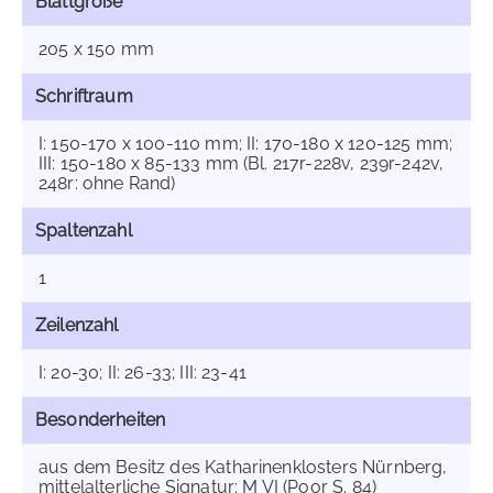
Blattgröße
205 x 150 mm
Schriftraum
I: 150-170 x 100-110 mm; II: 170-180 x 120-125 mm;
III: 150-180 x 85-133 mm (Bl. 217r-228v, 239r-242v,
248r: ohne Rand)
Spaltenzahl
1
Zeilenzahl
I: 20-30; II: 26-33; III: 23-41
Besonderheiten
aus dem Besitz des Katharinenklosters Nürnberg,
mittelalterliche Signatur: M VI (Poor S. 84)