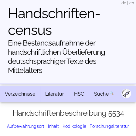
de
|
en
Handschriften­
census
Eine Bestandsaufnahme der
handschriftlichen Über­lieferung
deutschsprachiger Texte des
Mittelalters
Verzeichnisse
Literatur
HSC
Suche
Handschriftenbeschreibung 5534
Aufbewahrungsort
|
Inhalt
|
Kodikologie
|
Forschungsliteratur