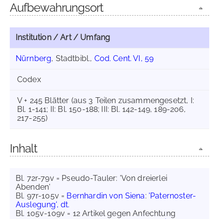
Aufbewahrungsort
Institution / Art / Umfang
Nürnberg
, Stadtbibl.,
Cod. Cent. VI, 59
Codex
V + 245 Blätter (aus 3 Teilen zusammengesetzt, I:
Bl. 1-141; II: Bl. 150-188; III: Bl. 142-149, 189-206,
217-255)
Inhalt
Bl. 72r-79v = Pseudo-Tauler: 'Von dreierlei
Abenden'
Bl. 97r-105v =
Bernhardin von Siena
:
'Paternoster-
Auslegung', dt.
Bl. 105v-109v = 12 Artikel gegen Anfechtung