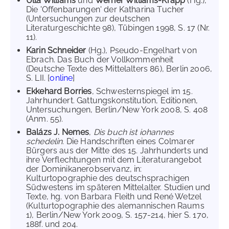
Ulla Williams
und
Werner Williams-Krapp
(Hg.),
Die 'Offenbarungen' der Katharina Tucher
(Untersuchungen zur deutschen
Literaturgeschichte 98), Tübingen 1998, S. 17 (Nr.
11).
Karin Schneider
(Hg.), Pseudo-Engelhart von
Ebrach. Das Buch der Vollkommenheit
(Deutsche Texte des Mittelalters 86), Berlin 2006,
S. LII. [
online
]
Ekkehard Borries
, Schwesternspiegel im 15.
Jahrhundert. Gattungskonstitution, Editionen,
Untersuchungen, Berlin/New York 2008, S. 408
(Anm. 55).
Balázs J. Nemes
,
Dis buch ist iohannes
schedelin
. Die Handschriften eines Colmarer
Bürgers aus der Mitte des 15. Jahrhunderts und
ihre Verflechtungen mit dem Literaturangebot
der Dominikanerobservanz, in:
Kulturtopographie des deutschsprachigen
Südwestens im späteren Mittelalter. Studien und
Texte, hg. von Barbara Fleith und René Wetzel
(Kulturtopographie des alemannischen Raums
1), Berlin/New York 2009, S. 157-214, hier S. 170,
188f. und 204.