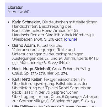
Literatur
(in Auswahl)
Karin Schneider
, Die deutschen mittelalterlichen
Handschriften. Beschreibung des
Buchschmucks: Heinz Zirnbauer (Die
Handschriften der Stadtbibliothek Nürnberg I),
Wiesbaden 1965, S. 198-207. [
online
]
Bernd Adam
, Katechetische
Vaterunserauslegungen. Texte und
Untersuchungen zu deutschsprachigen
Auslegungen des 14. und 15. Jahrhunderts (MTU
55), München 1976, S. 227 (Nr. 1t).
2
Hans-Hugo Steinhoff
, Groß, Erhart, in:
VL 3
(1981), Sp. 273-278, hier Sp. 274.
Karl Heinz Keller
, Textgemeinschaften im
Überlieferungsvorgang. Fallstudie aus der
Überlieferung der 'Epistel Rabbi Samuels an
Rabbi Isaac' in der volkssprachlichen
Übertragung Irmhart Ösers (Göppinger Arbeiten
zur Germanistik 527), Göppingen 1992, S. 87-93.