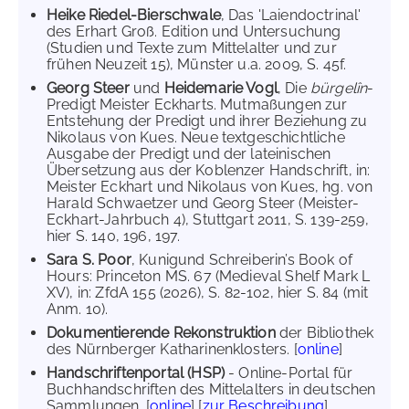
Heike Riedel-Bierschwale
, Das 'Laiendoctrinal'
des Erhart Groß. Edition und Untersuchung
(Studien und Texte zum Mittelalter und zur
frühen Neuzeit 15), Münster u.a. 2009, S. 45f.
Georg Steer
und
Heidemarie Vogl
, Die
bürgelîn
-
Predigt Meister Eckharts. Mutmaßungen zur
Entstehung der Predigt und ihrer Beziehung zu
Nikolaus von Kues. Neue textgeschichtliche
Ausgabe der Predigt und der lateinischen
Übersetzung aus der Koblenzer Handschrift, in:
Meister Eckhart und Nikolaus von Kues, hg. von
Harald Schwaetzer und Georg Steer (Meister-
Eckhart-Jahrbuch 4), Stuttgart 2011, S. 139-259,
hier S. 140, 196, 197.
Sara S. Poor
, Kunigund Schreiberin’s Book of
Hours: Princeton MS. 67 (Medieval Shelf Mark L
XV), in: ZfdA 155 (2026), S. 82-102, hier S. 84 (mit
Anm. 10).
Dokumentierende Rekonstruktion
der Bibliothek
des Nürnberger Katharinenklosters. [
online
]
Handschriftenportal (HSP)
- Online-Portal für
Buchhandschriften des Mittelalters in deutschen
Sammlungen. [
online
] [
zur Beschreibung
]