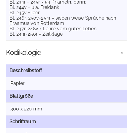
Bl. 234r - 245r = 54 Priameln, darin:
Bl. 244v = u.a. Freidank
Bl. 245v = leer
Bl. 246r, 250v-254r = sieben weise Sprüche nach
Erasmus von Rotterdam
Bl. 247r-248v = Lehre vom guten Leben
Bl. 249r-250r = Zeitklage
Kodikologie
Beschreibstoff
Papier
Blattgröße
300 x 220 mm
Schriftraum