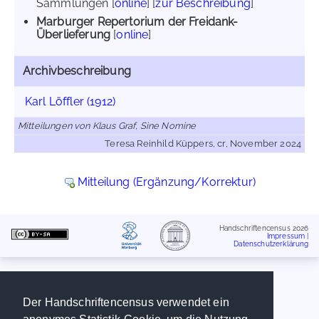
Sammlungen [
online
] [
zur Beschreibung
]
Marburger Repertorium der Freidank-
Überlieferung
[
online
]
Archivbeschreibung
Karl Löffler (1912)
Mitteilungen von Klaus Graf, Sine Nomine
Teresa Reinhild Küppers, cr, November 2024
Mitteilung (Ergänzung/Korrektur)
Handschriftencensus 2026
Impressum
|
Datenschutzerklärung
Der Handschriftencensus verwendet ein