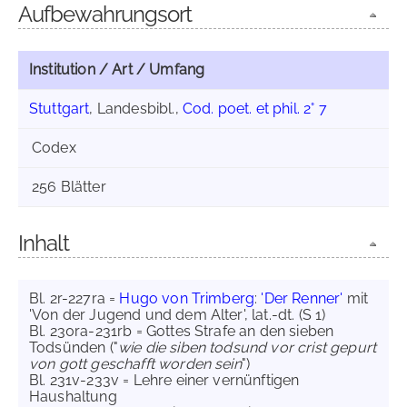
Aufbewahrungsort
Institution / Art / Umfang
Stuttgart
, Landesbibl.,
Cod. poet. et phil. 2° 7
Codex
256 Blätter
Inhalt
Bl. 2r-227ra =
Hugo von Trimberg
:
'Der Renner'
mit
'Von der Jugend und dem Alter', lat.-dt. (S 1)
Bl. 230ra-231rb = Gottes Strafe an den sieben
Todsünden ("
wie die siben todsund vor crist gepurt
von gott geschafft worden sein
")
Bl. 231v-233v = Lehre einer vernünftigen
Haushaltung