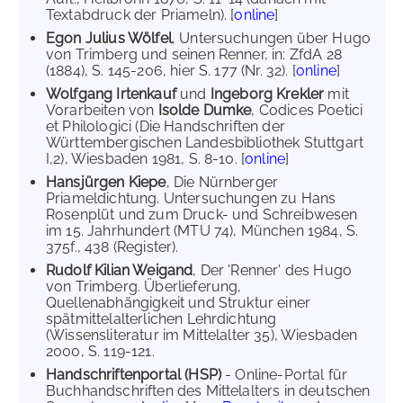
Textabdruck der Priameln). [
online
]
Egon Julius Wölfel
, Untersuchungen über Hugo
von Trimberg und seinen Renner, in: ZfdA 28
(1884), S. 145-206, hier S. 177 (Nr. 32). [
online
]
Wolfgang Irtenkauf
und
Ingeborg Krekler
mit
Vorarbeiten von
Isolde Dumke
, Codices Poetici
et Philologici (Die Handschriften der
Württembergischen Landesbibliothek Stuttgart
I,2), Wiesbaden 1981, S. 8-10. [
online
]
Hansjürgen Kiepe
, Die Nürnberger
Priameldichtung. Untersuchungen zu Hans
Rosenplüt und zum Druck- und Schreibwesen
im 15. Jahrhundert (MTU 74), München 1984, S.
375f., 438 (Register).
Rudolf Kilian Weigand
, Der 'Renner' des Hugo
von Trimberg. Überlieferung,
Quellenabhängigkeit und Struktur einer
spätmittelalterlichen Lehrdichtung
(Wissensliteratur im Mittelalter 35), Wiesbaden
2000, S. 119-121.
Handschriftenportal (HSP)
- Online-Portal für
Buchhandschriften des Mittelalters in deutschen