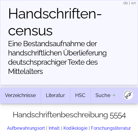
de
|
en
Handschriften­
census
Eine Bestandsaufnahme der
handschriftlichen Über­lieferung
deutschsprachiger Texte des
Mittelalters
Verzeichnisse
Literatur
HSC
Suche
Handschriftenbeschreibung 5554
Aufbewahrungsort
|
Inhalt
|
Kodikologie
|
Forschungsliteratur