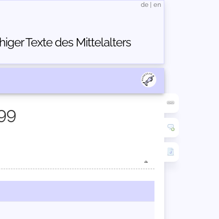
de
|
en
ger Texte des Mittelalters
99