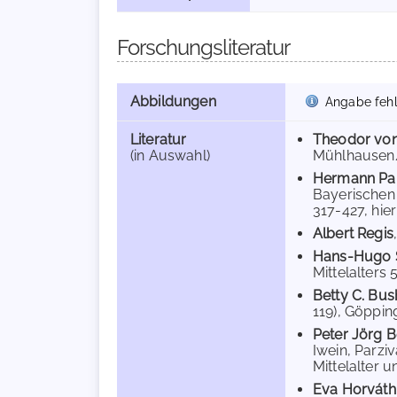
Forschungsliteratur
Abbildungen
Angabe fehl
Literatur
Theodor vo
(in Auswahl)
Mühlhausen/T
Hermann Pa
Bayerischen 
317-427, hier 
Albert Regis
Hans-Hugo S
Mittelalters 5
Betty C. Bu
119), Göppin
Peter Jörg 
Iwein, Parzi
Mittelalter u
Eva Horváth