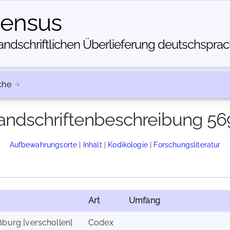
census
dschriftlichen Über­lieferung deutschsprachi
che
andschriftenbeschreibung 56
Aufbewahrungsorte
|
Inhalt
|
Kodikologie
|
Forschungsliteratur
Art
Umfang
ßburg [verschollen]
Codex