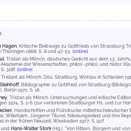
t
n Hagen
, Kritische Beitraege zu Gottfrieds von Strassburg Tri
hüringen 1868, S. 8 und 47-53. [
online
]
ul
, Tristan als Mönch, deutsches Gedicht aus dem 13. Jahrhun
Akademie der Wissenschaften, philos.-philol. und histor. Klas
S. 318f. [
online
]
, Tristant als Mönch, Diss. Straßburg, Wohlau in Schlesien 191
teinhoff
, Bibliographie zu Gottfried von Straßburg (Bibliog
), Berlin 1971, S. 16.
shey
, Tristan als Mönch. Untersuchungen und kritische Editi
gen 1974, S. 2-6 (zur verlorenen Straßburger Hs. und zur Ha
Becker
, Handschriften und Frühdrucke mittelhochdeutscher Epe
val, Willehalm, Jüngerer Titurel, Nibelungenlied und ihre R
nd in der frühen Neuzeit, Wiesbaden 1977, S. 50f.
und
Hans-Walter Stork
(Hg.), "Von Rittern, Bürgern und von