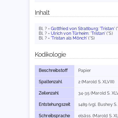
Inhalt
Bl. ? =
Gottfried von Straßburg
:
'Tristan'
(
Bl. ? =
Ulrich von Türheim
:
'Tristan'
(*S)
Bl. ? =
'Tristan als Mönch'
(*S)
Kodikologie
Beschreibstoff
Papier
Spaltenzahl
2 (Marold S. XLVIII)
Zeilenzahl
34-35 (Marold S. XLVI
Entstehungszeit
1489 (vgl. Bushey S.
Schreibsprache
elsäss. (Marold S. XLV