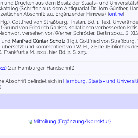
n und Drucken aus dem Besitz der Staats- und Universitäts
atalog (Schriften aus dem Antiquariat Dr. Jörn Günther, Hambur
uzeitlichen Abschrift; s.u. Ergänzender Hinweis). [
online
]
(Hg.), Gottfried von Straßburg, Tristan, Bd. 1: Text. Unverän
f Grund von Friedrich Rankes Kollationen verbesserten krit
Nachwort versehen von Werner Schröder, Berlin 2004, S. XLVII
g
und
Manfred Günter Scholz
(Hg.), Gottfried von Straßburg,
 übersetzt und kommentiert von W. H., 2 Bde. (Bibliothek des
, Frankfurt a.M. 2011, hier Bd. 2, S. 223.
911)
(zur Hamburger Handschrift)
he Abschrift befindet sich in
Hamburg, Staats- und Universitä
)
Mitteilung (Ergänzung/Korrektur)