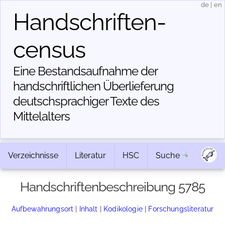
de
|
en
Handschriften­
census
Eine Bestandsaufnahme der
handschriftlichen Über­lieferung
deutschsprachiger Texte des
Mittelalters
Verzeichnisse
Literatur
HSC
Suche
Handschriftenbeschreibung 5785
Aufbewahrungsort
|
Inhalt
|
Kodikologie
|
Forschungsliteratur