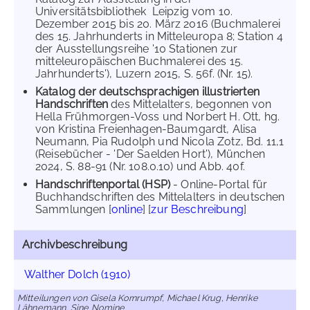
Universitätsbibliothek Leipzig vom 10.
Dezember 2015 bis 20. März 2016 (Buchmalerei
des 15. Jahrhunderts in Mitteleuropa 8; Station 4
der Ausstellungsreihe '10 Stationen zur
mitteleuropäischen Buchmalerei des 15.
Jahrhunderts'), Luzern 2015, S. 56f. (Nr. 15).
Katalog der deutschsprachigen illustrierten
Handschriften
des Mittelalters, begonnen von
Hella Frühmorgen-Voss und Norbert H. Ott, hg.
von Kristina Freienhagen-Baumgardt, Alisa
Neumann, Pia Rudolph und Nicola Zotz, Bd. 11,1
(Reisebücher - 'Der Saelden Hort'), München
2024, S. 88-91 (Nr. 108.0.10) und Abb. 40f.
Handschriftenportal (HSP)
- Online-Portal für
Buchhandschriften des Mittelalters in deutschen
Sammlungen [
online
] [
zur Beschreibung
]
Archivbeschreibung
Walther Dolch (1910)
Mitteilungen von Gisela Kornrumpf, Michael Krug, Henrike
Lähnemann, Sine Nomine