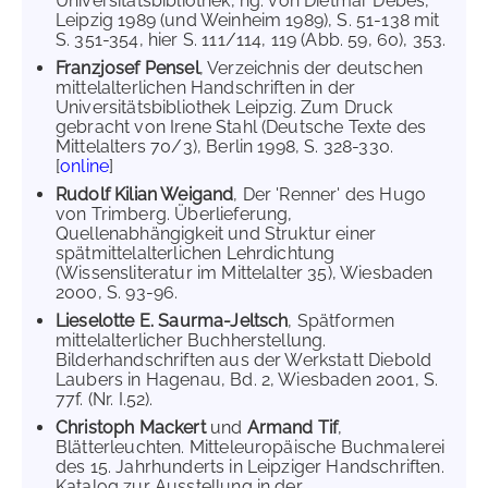
Universitätsbibliothek, hg. von Dietmar Debes,
Leipzig 1989 (und Weinheim 1989), S. 51-138 mit
S. 351-354, hier S. 111/114, 119 (Abb. 59, 60), 353.
Franzjosef Pensel
, Verzeichnis der deutschen
mittelalterlichen Handschriften in der
Universitätsbibliothek Leipzig. Zum Druck
gebracht von Irene Stahl (Deutsche Texte des
Mittelalters 70/3), Berlin 1998, S. 328-330.
[
online
]
Rudolf Kilian Weigand
, Der 'Renner' des Hugo
von Trimberg. Überlieferung,
Quellenabhängigkeit und Struktur einer
spätmittelalterlichen Lehrdichtung
(Wissensliteratur im Mittelalter 35), Wiesbaden
2000, S. 93-96.
Lieselotte E. Saurma-Jeltsch
, Spätformen
mittelalterlicher Buchherstellung.
Bilderhandschriften aus der Werkstatt Diebold
Laubers in Hagenau, Bd. 2, Wiesbaden 2001, S.
77f. (Nr. I.52).
Christoph Mackert
und
Armand Tif
,
Blätterleuchten. Mitteleuropäische Buchmalerei
des 15. Jahrhunderts in Leipziger Handschriften.
Katalog zur Ausstellung in der