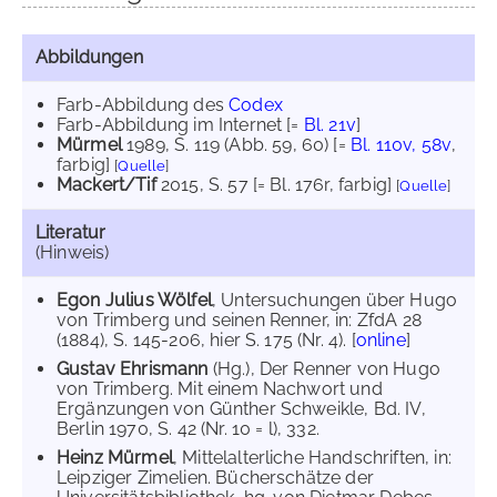
Abbildungen
Farb-Abbildung des
Codex
Farb-Abbildung im Internet
[=
Bl. 21v
]
Mürmel
1989
, S. 119 (Abb. 59, 60) [=
Bl. 110v, 58v
,
farbig]
[
Quelle
]
Mackert/Tif
2015
, S. 57 [= Bl. 176r, farbig]
[
Quelle
]
Literatur
(Hinweis)
Egon Julius Wölfel
, Untersuchungen über Hugo
von Trimberg und seinen Renner, in: ZfdA 28
(1884), S. 145-206, hier S. 175 (Nr. 4). [
online
]
Gustav Ehrismann
(Hg.), Der Renner von Hugo
von Trimberg. Mit einem Nachwort und
Ergänzungen von Günther Schweikle, Bd. IV,
Berlin 1970, S. 42 (Nr. 10 = l), 332.
Heinz Mürmel
, Mittelalterliche Handschriften, in:
Leipziger Zimelien. Bücherschätze der