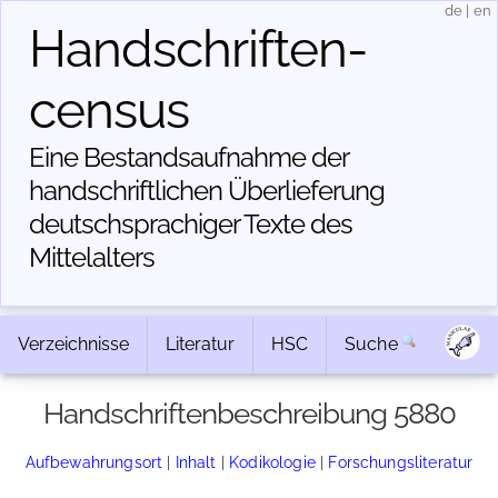
de
|
en
Handschriften­
census
Eine Bestandsaufnahme der
handschriftlichen Über­lieferung
deutschsprachiger Texte des
Mittelalters
Verzeichnisse
Literatur
HSC
Suche
Handschriftenbeschreibung 5880
Aufbewahrungsort
|
Inhalt
|
Kodikologie
|
Forschungsliteratur