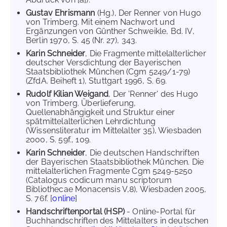
Gustav Ehrismann
(Hg.), Der Renner von Hugo
von Trimberg. Mit einem Nachwort und
Ergänzungen von Günther Schweikle, Bd. IV,
Berlin 1970, S. 45 (Nr. 27), 343.
Karin Schneider
, Die Fragmente mittelalterlicher
deutscher Versdichtung der Bayerischen
Staatsbibliothek München (Cgm 5249/1-79)
(ZfdA. Beiheft 1), Stuttgart 1996, S. 69.
Rudolf Kilian Weigand
, Der 'Renner' des Hugo
von Trimberg. Überlieferung,
Quellenabhängigkeit und Struktur einer
spätmittelalterlichen Lehrdichtung
(Wissensliteratur im Mittelalter 35), Wiesbaden
2000, S. 59f., 109.
Karin Schneider
, Die deutschen Handschriften
der Bayerischen Staatsbibliothek München. Die
mittelalterlichen Fragmente Cgm 5249-5250
(Catalogus codicum manu scriptorum
Bibliothecae Monacensis V,8), Wiesbaden 2005,
S. 76f. [
online
]
Handschriftenportal (HSP)
- Online-Portal für
Buchhandschriften des Mittelalters in deutschen