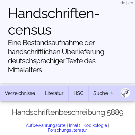
de
|
en
Handschriften­
census
Eine Bestandsaufnahme der
handschriftlichen Über­lieferung
deutschsprachiger Texte des
Mittelalters
Verzeichnisse
Literatur
HSC
Suche
Handschriftenbeschreibung 5889
Aufbewahrungsorte
|
Inhalt
|
Kodikologie
|
Forschungsliteratur