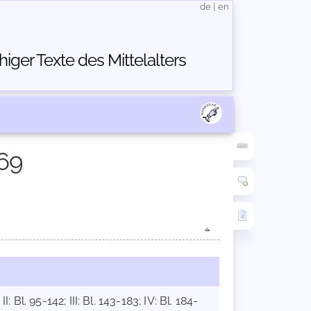
de
|
en
ger Texte des Mittelalters
69
 Bl. 95-142; III: Bl. 143-183; IV: Bl. 184-