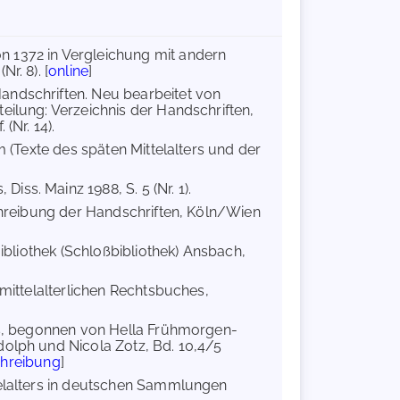
on 1372 in Vergleichung mit andern
r. 8). [
online
]
Handschriften. Neu bearbeitet von
eilung: Verzeichnis der Handschriften,
(Nr. 14).
um (Texte des späten Mittelalters und der
iss. Mainz 1988, S. 5 (Nr. 1).
schreibung der Handschriften, Köln/Wien
Bibliothek (Schloßbibliothek) Ansbach,
 mittelalterlichen Rechtsbuches,
rs, begonnen von Hella Frühmorgen-
dolph und Nicola Zotz, Bd. 10,4/5
chreibung
]
telalters in deutschen Sammlungen