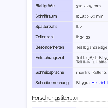
Blattgröße
310 x 215 mm
Schriftraum
II: 180 x 60 mm
Spaltenzahl
II: 2
Zeilenzahl
II: 30-33
Besonderheiten
Teil II: ganzseiti
Entstehungszeit
Teil I: 1387 [= Bl. 9
Teil II-IV: 1. Hälfte
Schreibsprache
rheinfrk. (Keller S.
Schreibernennung
Bl. 93ra:
Heinrich
Forschungsliteratur