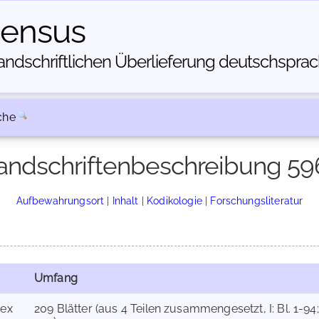
census
dschriftlichen Über­lieferung deutschsprachi
che
andschriftenbeschreibung 59
Aufbewahrungsort
|
Inhalt
|
Kodikologie
|
Forschungsliteratur
Umfang
ex
209 Blätter (aus 4 Teilen zusammengesetzt, I: Bl. 1-94; II: