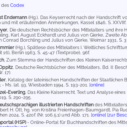
g des
Codex
st Endemann
(Hg.), Das Keyserrecht nach der Handschrift v
 und mit erläuternden Anmerkungen, Kassel 1846, S. XXVIIf. (N
yer
, Die deutschen Rechtsbücher des Mittelalters und ihre 
ing, Karl August Eckhardt und Julius von Gierke, Zweite Abt
 Conrad Borchling und Julius von Gierke, Weimar 1931, S. 3f. 
ammler
(Hg.), Spätlese des Mittelalters I. Weltliches Schriftt
 16), Berlin 1963, S. 45-47 (Textprobe), 96f.
ch
, Zum Stemma der Handschriften des Kleinen Kaiserrechts, D
 Oppitz
, Deutsche Rechtsbücher des Mittelalters, Bd. II: Be
r. 17).
ler
, Katalog der lateinischen Handschriften der Staatlichen 
 1 - Ms. lat. 93, Wiesbaden 1994, S. 193-201. [
online
]
zel-Everling
, Das Kleine Kaiserrecht. Text und Analyse eines
19, S. 290-295.
eutschsprachigen illustrierten Handschriften
des Mittelalte
ert H. Ott, hg. von Kristina Freienhagen-Baumgardt, Pia Ru
en 2024, S. 420f. (Nr. 106.5.1) und Abb. 171. [
online
] [
zur Bes
portal (HSP)
- Online-Portal für Buchhandschriften des Mit