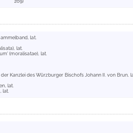
209)
 Sammelband, lat.
sata), lat.
um' (moralisatae), lat.
 der Kanzlei des Würzburger Bischofs Johann II. von Brun, la
n, lat.
 lat.