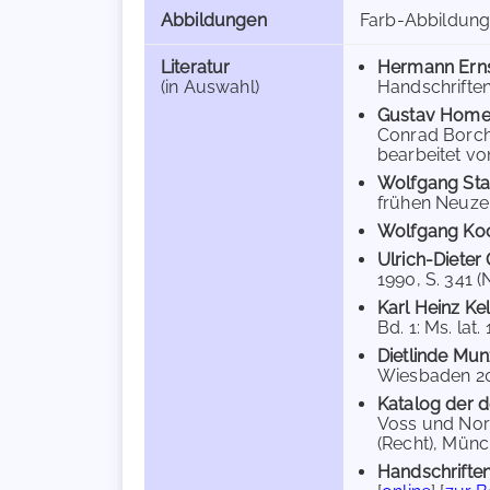
Abbildungen
Farb-Abbildun
Literatur
Hermann Ern
(in Auswahl)
Handschriften
Gustav Home
Conrad Borchl
bearbeitet von
Wolfgang St
frühen Neuzeit
Wolfgang Ko
Ulrich-Dieter
1990, S. 341 (N
Karl Heinz Kel
Bd. 1: Ms. lat.
Dietlinde Mun
Wiesbaden 20
Katalog der d
Voss und Norb
(Recht), Münch
Handschriften