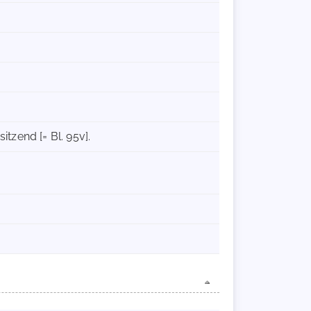
itzend [= Bl. 95v].