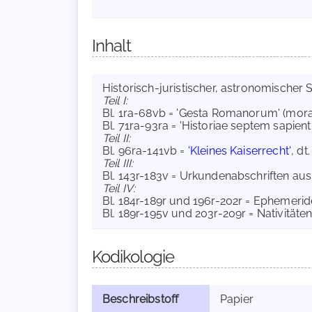
Inhalt
Historisch-juristischer, astronomischer
Teil I:
Bl. 1ra-68vb = 'Gesta Romanorum' (morali
Bl. 71ra-93ra = 'Historiae septem sapient
Teil II:
Bl. 96ra-141vb =
'Kleines Kaiserrecht'
, dt.
Teil III:
Bl. 143r-183v = Urkundenabschriften aus
Teil IV:
Bl. 184r-189r und 196r-202r = Ephemeride
Bl. 189r-195v und 203r-209r = Nativitäten,
Kodikologie
Beschreibstoff
Papier