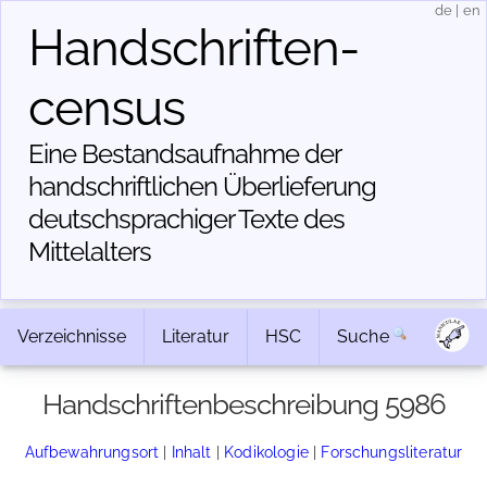
de
|
en
Handschriften­
census
Eine Bestandsaufnahme der
handschriftlichen Über­lieferung
deutschsprachiger Texte des
Mittelalters
Verzeichnisse
Literatur
HSC
Suche
Handschriftenbeschreibung 5986
Aufbewahrungsort
|
Inhalt
|
Kodikologie
|
Forschungsliteratur