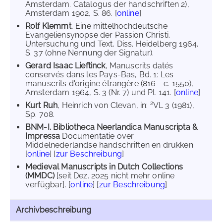
Amsterdam. Catalogus der handschriften 2),
Amsterdam 1902, S. 86. [
online
]
Rolf Klemmt
, Eine mittelhochdeutsche
Evangeliensynopse der Passion Christi.
Untersuchung und Text, Diss. Heidelberg 1964,
S. 37 (ohne Nennung der Signatur).
Gerard Isaac Lieftinck
, Manuscrits datés
conservés dans les Pays-Bas, Bd. 1: Les
manuscrits d'origine étrangère (816 - c. 1550),
Amsterdam 1964, S. 3 (Nr. 7) und Pl. 141. [
online
]
2
Kurt Ruh
, Heinrich von Clevan, in:
VL 3 (1981),
Sp. 708.
BNM-I. Bibliotheca Neerlandica Manuscripta &
Impressa
Documentatie over
Middelnederlandse handschriften en drukken.
[
online
] [
zur Beschreibung
]
Medieval Manuscripts in Dutch Collections
(MMDC)
[seit Dez. 2025 nicht mehr online
verfügbar]. [
online
] [
zur Beschreibung
]
Archivbeschreibung