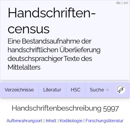
de
|
en
Handschriften­
census
Eine Bestandsaufnahme der
handschriftlichen Über­lieferung
deutschsprachiger Texte des
Mittelalters
Verzeichnisse
Literatur
HSC
Suche
Handschriftenbeschreibung 5997
Aufbewahrungsort
|
Inhalt
|
Kodikologie
|
Forschungsliteratur