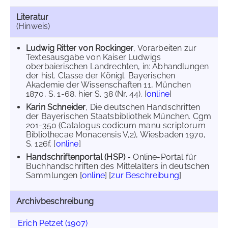
Literatur
(Hinweis)
Ludwig Ritter von Rockinger
, Vorarbeiten zur
Textesausgabe von Kaiser Ludwigs
oberbaierischen Landrechten, in: Abhandlungen
der hist. Classe der Königl. Bayerischen
Akademie der Wissenschaften 11, München
1870, S. 1-68, hier S. 38 (Nr. 44). [
online
]
Karin Schneider
, Die deutschen Handschriften
der Bayerischen Staatsbibliothek München. Cgm
201-350 (Catalogus codicum manu scriptorum
Bibliothecae Monacensis V,2), Wiesbaden 1970,
S. 126f. [
online
]
Handschriftenportal (HSP)
- Online-Portal für
Buchhandschriften des Mittelalters in deutschen
Sammlungen [
online
] [
zur Beschreibung
]
Archivbeschreibung
Erich Petzet (1907)