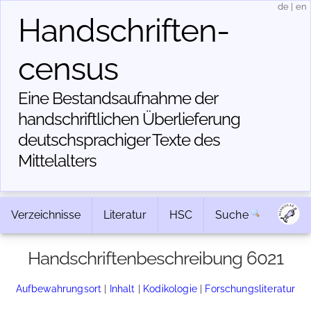
de
|
en
Handschriften­
census
Eine Bestandsaufnahme der
handschriftlichen Über­lieferung
deutschsprachiger Texte des
Mittelalters
Verzeichnisse
Literatur
HSC
Suche
Handschriftenbeschreibung 6021
Aufbewahrungsort
|
Inhalt
|
Kodikologie
|
Forschungsliteratur