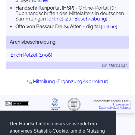
S. 255f. [
online
]
Handschriftenportal (HSP)
- Online-Portal für
Buchhandschriften des Mittelalters in deutschen
Sammlungen [
online
] [
zur Beschreibung
]
Otto von Passau: Die 24 Alten - digital
[
online
]
Archivbeschreibung
Erich Petzet (1906)
sw, März 2023
Mitteilung (Ergänzung/Korrektur)
Handschriftencensus 2026
Impressum
|
Datenschutzerklärung
Der Handschriftencensus verwendet ein
anonymes Statistik-Cookie, um die Nutzung