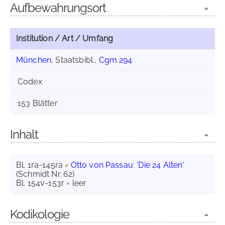
Aufbewahrungsort
Institution / Art / Umfang
München
, Staatsbibl.,
Cgm 294
Codex
153 Blätter
Inhalt
Bl. 1ra-145ra =
Otto von Passau
:
'Die 24 Alten'
(Schmidt Nr. 62)
Bl. 154v-153r = leer
Kodikologie