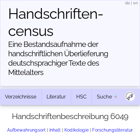
de
|
en
Handschriften­
census
Eine Bestandsaufnahme der
handschriftlichen Über­lieferung
deutschsprachiger Texte des
Mittelalters
Verzeichnisse
Literatur
HSC
Suche
Handschriftenbeschreibung 6049
Aufbewahrungsort
|
Inhalt
|
Kodikologie
|
Forschungsliteratur