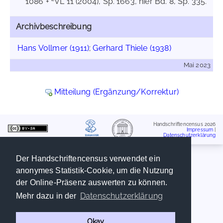
1086 +
VL 11 (2004), Sp. 1663, hier Bd. 8, Sp. 335.
Archivbeschreibung
Hans Vollmer (1911)
;
Gerhard Thiele (1938)
Mai 2023
Mitteilung (Ergänzung/Korrektur)
Handschriftencensus 2026
Impressum
|
Datenschutzerklärung
Der Handschriftencensus verwendet ein
anonymes Statistik-Cookie, um die Nutzung
der Online-Präsenz auswerten zu können.
Datenschutzerklärung
Mehr dazu in der
Okay