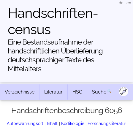
de
|
en
Handschriften­
census
Eine Bestandsaufnahme der
handschriftlichen Über­lieferung
deutschsprachiger Texte des
Mittelalters
Verzeichnisse
Literatur
HSC
Suche
Handschriftenbeschreibung 6056
Aufbewahrungsort
|
Inhalt
|
Kodikologie
|
Forschungsliteratur