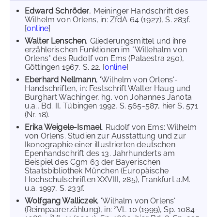
Edward Schröder
, Meininger Handschrift des
Wilhelm von Orlens, in: ZfdA 64 (1927), S. 283f.
[
online
]
Walter Lenschen
, Gliederungsmittel und ihre
erzählerischen Funktionen im "Willehalm von
Orlens" des Rudolf von Ems (Palaestra 250),
Göttingen 1967, S. 22. [
online
]
Eberhard Nellmann
, 'Wilhelm von Orlens'-
Handschriften, in: Festschrift Walter Haug und
Burghart Wachinger, hg. von Johannes Janota
u.a., Bd. II, Tübingen 1992, S. 565-587, hier S. 571
(Nr. 18).
Erika Weigele-Ismael
, Rudolf von Ems: Wilhelm
von Orlens. Studien zur Ausstattung und zur
Ikonographie einer illustrierten deutschen
Epenhandschrift des 13. Jahrhunderts am
Beispiel des Cgm 63 der Bayerischen
Staatsbibliothek München (Europäische
Hochschulschriften XXVIII, 285), Frankfurt a.M.
u.a. 1997, S. 233f.
Wolfgang Walliczek
, 'Wilhalm von Orlens'
2
(Reimpaarerzählung), in:
VL 10 (1999), Sp. 1084-
2