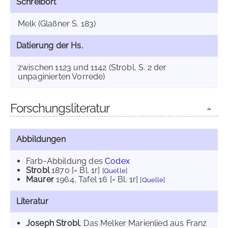
Schreibort
Melk (Glaßner S. 183)
Datierung der Hs.
zwischen 1123 und 1142 (Strobl, S. 2 der
unpaginierten Vorrede)
Forschungsliteratur
Abbildungen
Farb-Abbildung des
Codex
Strobl
1870
[= Bl. 1r]
[
Quelle
]
Maurer
1964
, Tafel 16 [= Bl. 1r]
[
Quelle
]
Literatur
Joseph Strobl
, Das Melker Marienlied aus Franz