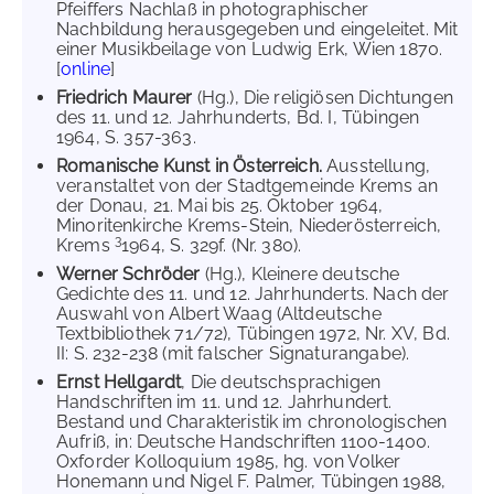
Pfeiffers Nachlaß in photographischer
Nachbildung herausgegeben und eingeleitet. Mit
einer Musikbeilage von Ludwig Erk, Wien 1870.
[
online
]
Friedrich Maurer
(Hg.), Die religiösen Dichtungen
des 11. und 12. Jahrhunderts, Bd. I, Tübingen
1964, S. 357-363.
Romanische Kunst in Österreich.
Ausstellung,
veranstaltet von der Stadtgemeinde Krems an
der Donau, 21. Mai bis 25. Oktober 1964,
Minoritenkirche Krems-Stein, Niederösterreich,
3
Krems
1964, S. 329f. (Nr. 380).
Werner Schröder
(Hg.), Kleinere deutsche
Gedichte des 11. und 12. Jahrhunderts. Nach der
Auswahl von Albert Waag (Altdeutsche
Textbibliothek 71/72), Tübingen 1972, Nr. XV, Bd.
II: S. 232-238 (mit falscher Signaturangabe).
Ernst Hellgardt
, Die deutschsprachigen
Handschriften im 11. und 12. Jahrhundert.
Bestand und Charakteristik im chronologischen
Aufriß, in: Deutsche Handschriften 1100-1400.
Oxforder Kolloquium 1985, hg. von Volker
Honemann und Nigel F. Palmer, Tübingen 1988,