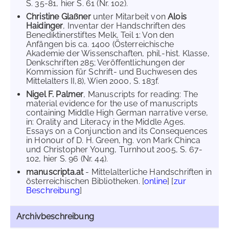
S. 35-81, hier S. 61 (Nr. 102).
Christine Glaßner
unter Mitarbeit von
Alois
Haidinger
, Inventar der Handschriften des
Benediktinerstiftes Melk, Teil 1: Von den
Anfängen bis ca. 1400 (Österreichische
Akademie der Wissenschaften, phil.-hist. Klasse,
Denkschriften 285; Veröffentlichungen der
Kommission für Schrift- und Buchwesen des
Mittelalters II,8), Wien 2000, S. 183f.
Nigel F. Palmer
, Manuscripts for reading: The
material evidence for the use of manuscripts
containing Middle High German narrative verse,
in: Orality and Literacy in the Middle Ages.
Essays on a Conjunction and its Consequences
in Honour of D. H. Green, hg. von Mark Chinca
und Christopher Young, Turnhout 2005, S. 67-
102, hier S. 96 (Nr. 44).
manuscripta.at
- Mittelalterliche Handschriften in
österreichischen Bibliotheken. [
online
] [
zur
Beschreibung
]
Archivbeschreibung