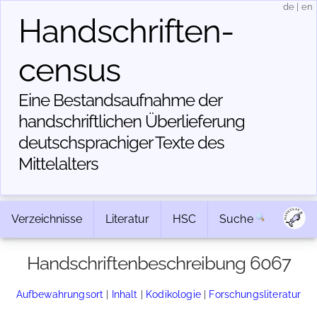
de
|
en
Handschriften­
census
Eine Bestandsaufnahme der
handschriftlichen Über­lieferung
deutschsprachiger Texte des
Mittelalters
Verzeichnisse
Literatur
HSC
Suche
Handschriftenbeschreibung 6067
Aufbewahrungsort
|
Inhalt
|
Kodikologie
|
Forschungsliteratur