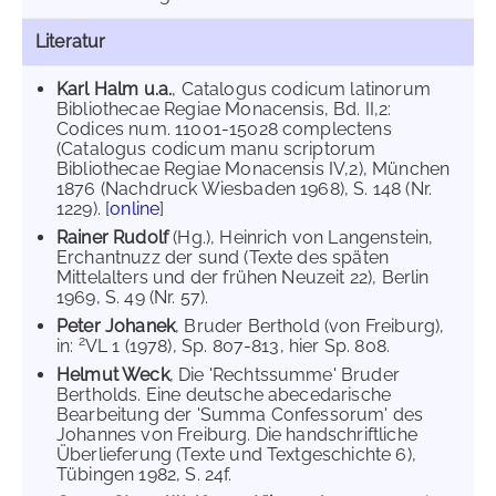
Literatur
Karl Halm u.a.
, Catalogus codicum latinorum
Bibliothecae Regiae Monacensis, Bd. II,2:
Codices num. 11001-15028 complectens
(Catalogus codicum manu scriptorum
Bibliothecae Regiae Monacensis IV,2), München
1876 (Nachdruck Wiesbaden 1968), S. 148 (Nr.
1229). [
online
]
Rainer Rudolf
(Hg.), Heinrich von Langenstein,
Erchantnuzz der sund (Texte des späten
Mittelalters und der frühen Neuzeit 22), Berlin
1969, S. 49 (Nr. 57).
Peter Johanek
, Bruder Berthold (von Freiburg),
2
in:
VL 1 (1978), Sp. 807-813, hier Sp. 808.
Helmut Weck
, Die 'Rechtssumme' Bruder
Bertholds. Eine deutsche abecedarische
Bearbeitung der 'Summa Confessorum' des
Johannes von Freiburg. Die handschriftliche
Überlieferung (Texte und Textgeschichte 6),
Tübingen 1982, S. 24f.