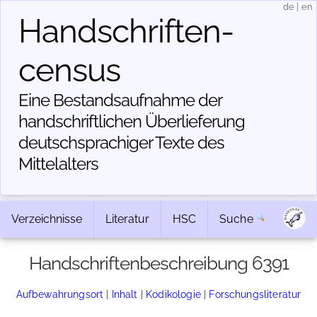
de
|
en
Handschriften­
census
Eine Bestandsaufnahme der
handschriftlichen Über­lieferung
deutschsprachiger Texte des
Mittelalters
Verzeichnisse
Literatur
HSC
Suche
Handschriftenbeschreibung 6391
Aufbewahrungsort
|
Inhalt
|
Kodikologie
|
Forschungsliteratur