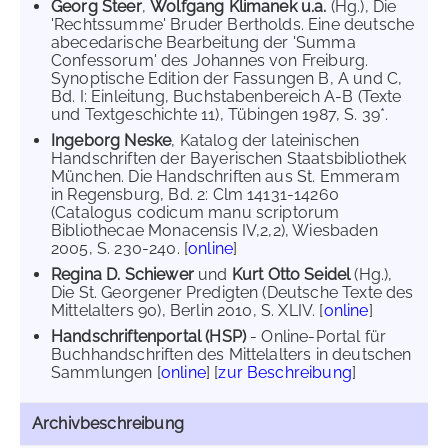
Georg Steer
,
Wolfgang Klimanek u.a.
(Hg.), Die
'Rechtssumme' Bruder Bertholds. Eine deutsche
abecedarische Bearbeitung der 'Summa
Confessorum' des Johannes von Freiburg.
Synoptische Edition der Fassungen B, A und C,
Bd. I: Einleitung, Buchstabenbereich A-B (Texte
und Textgeschichte 11), Tübingen 1987, S. 39*.
Ingeborg Neske
, Katalog der lateinischen
Handschriften der Bayerischen Staatsbibliothek
München. Die Handschriften aus St. Emmeram
in Regensburg, Bd. 2: Clm 14131-14260
(Catalogus codicum manu scriptorum
Bibliothecae Monacensis IV,2,2), Wiesbaden
2005, S. 230-240. [
online
]
Regina D. Schiewer
und
Kurt Otto Seidel
(Hg.),
Die St. Georgener Predigten (Deutsche Texte des
Mittelalters 90), Berlin 2010, S. XLIV. [
online
]
Handschriftenportal (HSP)
- Online-Portal für
Buchhandschriften des Mittelalters in deutschen
Sammlungen [
online
] [
zur Beschreibung
]
Archivbeschreibung