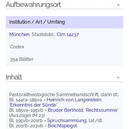
Aufbewahrungsort
Institution / Art / Umfang
München
, Staatsbibl.,
Clm 14237
Codex
354 Blätter
Inhalt
Pastoraltheologische Sammelhandschrift, darin dt.:
Bl. 144ra-185va =
Heinrich von Langenstein
:
'Erkenntnis der Sünde'
Bl. 185va-195vb =
Bruder Berthold
:
'Rechtssumme'
(Auszüge) (M 23)
Bl. 195vb-201rb =
Spruchsammlung
, lat./dt.
Bl. 201rb-203vb =
Beichtspiegel