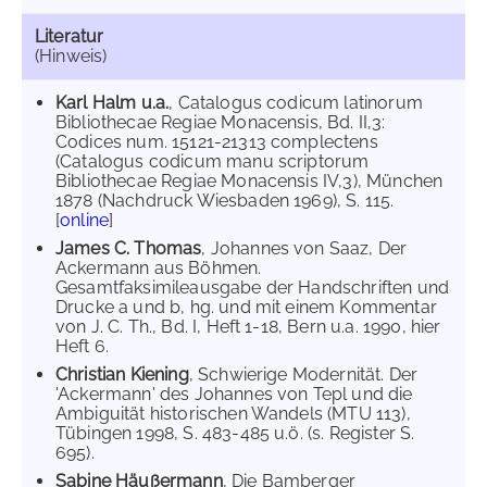
Literatur
(Hinweis)
Karl Halm u.a.
, Catalogus codicum latinorum
Bibliothecae Regiae Monacensis, Bd. II,3:
Codices num. 15121-21313 complectens
(Catalogus codicum manu scriptorum
Bibliothecae Regiae Monacensis IV,3), München
1878 (Nachdruck Wiesbaden 1969), S. 115.
[
online
]
James C. Thomas
, Johannes von Saaz, Der
Ackermann aus Böhmen.
Gesamtfaksimileausgabe der Handschriften und
Drucke a und b, hg. und mit einem Kommentar
von J. C. Th., Bd. I, Heft 1-18, Bern u.a. 1990, hier
Heft 6.
Christian Kiening
, Schwierige Modernität. Der
'Ackermann' des Johannes von Tepl und die
Ambiguität historischen Wandels (MTU 113),
Tübingen 1998, S. 483-485 u.ö. (s. Register S.
695).
Sabine Häußermann
, Die Bamberger