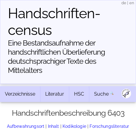
de
|
en
Handschriften­
census
Eine Bestandsaufnahme der
handschriftlichen Über­lieferung
deutschsprachiger Texte des
Mittelalters
Verzeichnisse
Literatur
HSC
Suche
Handschriftenbeschreibung 6403
Aufbewahrungsort
|
Inhalt
|
Kodikologie
|
Forschungsliteratur