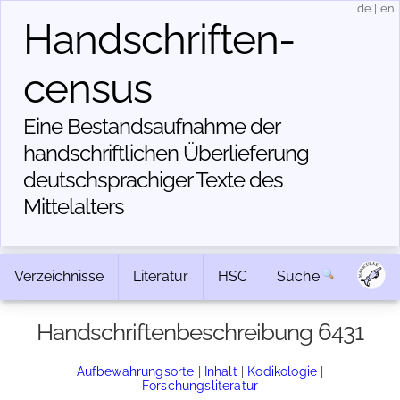
de
|
en
Handschriften­
census
Eine Bestandsaufnahme der
handschriftlichen Über­lieferung
deutschsprachiger Texte des
Mittelalters
Verzeichnisse
Literatur
HSC
Suche
Handschriftenbeschreibung 6431
Aufbewahrungsorte
|
Inhalt
|
Kodikologie
|
Forschungsliteratur