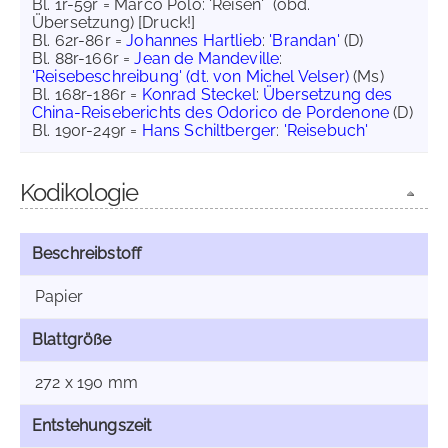
Bl. 1r-59r = Marco Polo: 'Reisen' (obd.
Übersetzung) [Druck!]
Bl. 62r-86r =
Johannes Hartlieb
:
'Brandan'
(D)
Bl. 88r-166r =
Jean de Mandeville
:
'Reisebeschreibung' (dt. von Michel Velser)
(Ms)
Bl. 168r-186r =
Konrad Steckel
:
Übersetzung des
China-Reiseberichts des Odorico de Pordenone
(D)
Bl. 190r-249r =
Hans Schiltberger
:
'Reisebuch'
Kodikologie
Beschreibstoff
Papier
Blattgröße
272 x 190 mm
Entstehungszeit