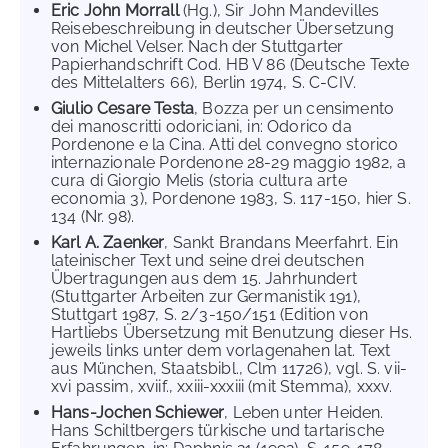
Eric John Morrall
(Hg.), Sir John Mandevilles
Reisebeschreibung in deutscher Übersetzung
von Michel Velser. Nach der Stuttgarter
Papierhandschrift Cod. HB V 86 (Deutsche Texte
des Mittelalters 66), Berlin 1974, S. C-CIV.
Giulio Cesare Testa
, Bozza per un censimento
dei manoscritti odoriciani, in: Odorico da
Pordenone e la Cina. Atti del convegno storico
internazionale Pordenone 28-29 maggio 1982, a
cura di Giorgio Melis (storia cultura arte
economia 3), Pordenone 1983, S. 117-150, hier S.
134 (Nr. 98).
Karl A. Zaenker
, Sankt Brandans Meerfahrt. Ein
lateinischer Text und seine drei deutschen
Übertragungen aus dem 15. Jahrhundert
(Stuttgarter Arbeiten zur Germanistik 191),
Stuttgart 1987, S. 2/3-150/151 (Edition von
Hartliebs Übersetzung mit Benutzung dieser Hs.
jeweils links unter dem vorlagenahen lat. Text
aus München, Staatsbibl., Clm 11726), vgl. S. vii-
xvi passim, xviif., xxiii-xxxiii (mit Stemma), xxxv.
Hans-Jochen Schiewer
, Leben unter Heiden.
Hans Schiltbergers türkische und tartarische