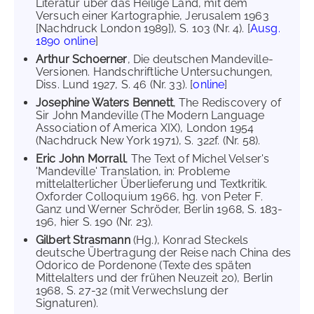
Literatur über das Heilige Land, mit dem
Versuch einer Kartographie, Jerusalem 1963
[Nachdruck London 1989]), S. 103 (Nr. 4). [
Ausg.
1890 online
]
Arthur Schoerner
, Die deutschen Mandeville-
Versionen. Handschriftliche Untersuchungen,
Diss. Lund 1927, S. 46 (Nr. 33). [
online
]
Josephine Waters Bennett
, The Rediscovery of
Sir John Mandeville (The Modern Language
Association of America XIX), London 1954
(Nachdruck New York 1971), S. 322f. (Nr. 58).
Eric John Morrall
, The Text of Michel Velser's
'Mandeville' Translation, in: Probleme
mittelalterlicher Überlieferung und Textkritik.
Oxforder Colloquium 1966, hg. von Peter F.
Ganz und Werner Schröder, Berlin 1968, S. 183-
196, hier S. 190 (Nr. 23).
Gilbert Strasmann
(Hg.), Konrad Steckels
deutsche Übertragung der Reise nach China des
Odorico de Pordenone (Texte des späten
Mittelalters und der frühen Neuzeit 20), Berlin
1968, S. 27-32 (mit Verwechslung der
Signaturen).