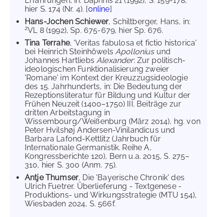
Erfahrungen, in: Daphnis 21 (1992), S. 159-178,
hier S. 174 (Nr. 4). [
online
]
Hans-Jochen Schiewer
, Schiltberger, Hans, in:
2
VL 8 (1992), Sp. 675-679, hier Sp. 676.
Tina Terrahe
, 'Veritas fabulosa et fictio historica'
bei Heinrich Steinhöwels
Apollonius
und
Johannes Hartliebs
Alexander
: Zur politisch-
ideologischen Funktionalisierung zweier
'Romane' im Kontext der Kreuzzugsideologie
des 15. Jahrhunderts, in: Die Bedeutung der
Rezeptionsliteratur für Bildung und Kultur der
Frühen Neuzeit (1400–1750) III. Beiträge zur
dritten Arbeitstagung in
Wissembourg/Weißenburg (März 2014), hg. von
Peter Hvilshøj Andersen-Vinilandicus und
Barbara Lafond-Kettlitz (Jahrbuch für
Internationale Germanistik. Reihe A,
Kongressberichte 120), Bern u.a. 2015, S. 275–
310, hier S. 300 (Anm. 75).
Antje Thumser
, Die 'Bayerische Chronik' des
Ulrich Fuetrer. Überlieferung - Textgenese -
Produktions- und Wirkungsstrategie (MTU 154),
Wiesbaden 2024, S. 566f.