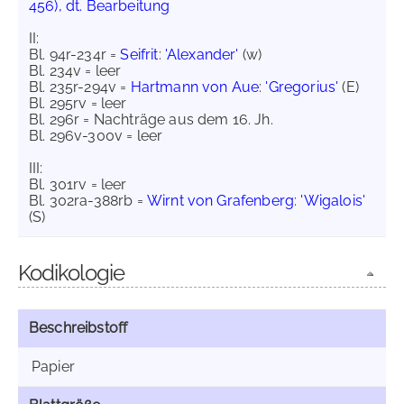
456), dt. Bearbeitung
II:
Bl. 94r-234r =
Seifrit
:
'Alexander'
(w)
Bl. 234v = leer
Bl. 235r-294v =
Hartmann von Aue
:
'Gregorius'
(E)
Bl. 295rv = leer
Bl. 296r = Nachträge aus dem 16. Jh.
Bl. 296v-300v = leer
III:
Bl. 301rv = leer
Bl. 302ra-388rb =
Wirnt von Grafenberg
:
'Wigalois'
(S)
Kodikologie
Beschreibstoff
Papier