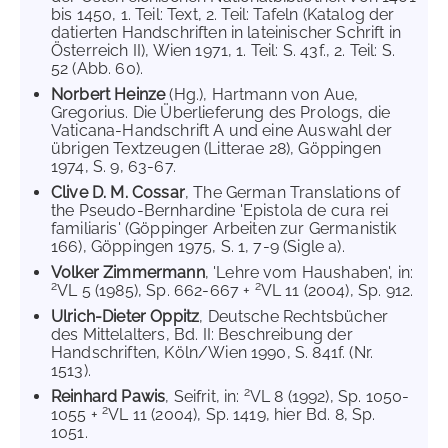
bis 1450, 1. Teil: Text, 2. Teil: Tafeln (Katalog der
datierten Handschriften in lateinischer Schrift in
Österreich II), Wien 1971, 1. Teil: S. 43f., 2. Teil: S.
52 (Abb. 60).
Norbert Heinze
(Hg.), Hartmann von Aue,
Gregorius. Die Überlieferung des Prologs, die
Vaticana-Handschrift A und eine Auswahl der
übrigen Textzeugen (Litterae 28), Göppingen
1974, S. 9, 63-67.
Clive D. M. Cossar
, The German Translations of
the Pseudo-Bernhardine 'Epistola de cura rei
familiaris' (Göppinger Arbeiten zur Germanistik
166), Göppingen 1975, S. 1, 7-9 (Sigle a).
Volker Zimmermann
, 'Lehre vom Haushaben', in:
2
2
VL 5 (1985), Sp. 662-667 +
VL 11 (2004), Sp. 912.
Ulrich-Dieter Oppitz
, Deutsche Rechtsbücher
des Mittelalters, Bd. II: Beschreibung der
Handschriften, Köln/Wien 1990, S. 841f. (Nr.
1513).
2
Reinhard Pawis
, Seifrit, in:
VL 8 (1992), Sp. 1050-
2
1055 +
VL 11 (2004), Sp. 1419, hier Bd. 8, Sp.
1051.