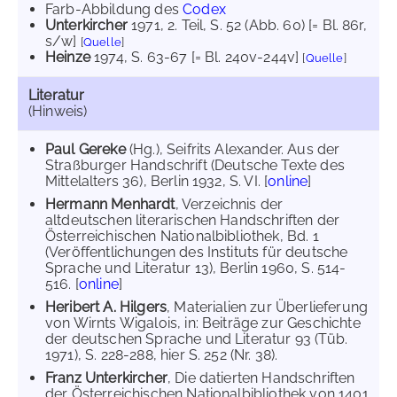
Farb-Abbildung des
Codex
Unterkircher
1971
, 2. Teil, S. 52 (Abb. 60) [= Bl. 86r,
s/w]
[
Quelle
]
Heinze
1974
, S. 63-67 [= Bl. 240v-244v]
[
Quelle
]
Literatur
(Hinweis)
Paul Gereke
(Hg.), Seifrits Alexander. Aus der
Straßburger Handschrift (Deutsche Texte des
Mittelalters 36), Berlin 1932, S. VI. [
online
]
Hermann Menhardt
, Verzeichnis der
altdeutschen literarischen Handschriften der
Österreichischen Nationalbibliothek, Bd. 1
(Veröffentlichungen des Instituts für deutsche
Sprache und Literatur 13), Berlin 1960, S. 514-
516. [
online
]
Heribert A. Hilgers
, Materialien zur Überlieferung
von Wirnts Wigalois, in: Beiträge zur Geschichte
der deutschen Sprache und Literatur 93 (Tüb.
1971), S. 228-288, hier S. 252 (Nr. 38).
Franz Unterkircher
, Die datierten Handschriften
der Österreichischen Nationalbibliothek von 1401