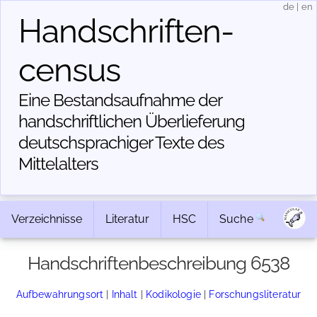
de
|
en
Handschriften­
census
Eine Bestandsaufnahme der
handschriftlichen Über­lieferung
deutschsprachiger Texte des
Mittelalters
Verzeichnisse
Literatur
HSC
Suche
Handschriftenbeschreibung 6538
Aufbewahrungsort
|
Inhalt
|
Kodikologie
|
Forschungsliteratur