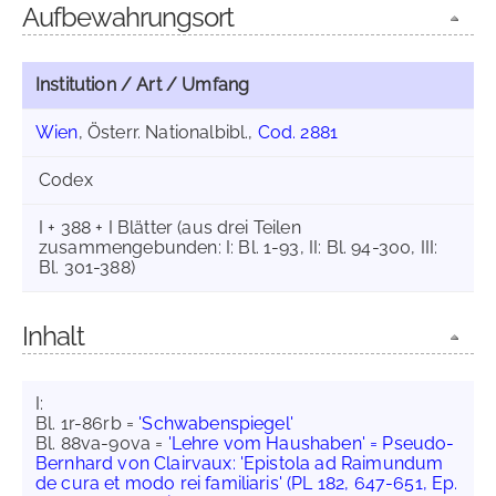
Aufbewahrungsort
Institution / Art / Umfang
Wien
, Österr. Nationalbibl.,
Cod. 2881
Codex
I + 388 + I Blätter (aus drei Teilen
zusammengebunden: I: Bl. 1-93, II: Bl. 94-300, III:
Bl. 301-388)
Inhalt
I:
Bl. 1r-86rb =
'Schwabenspiegel'
Bl. 88va-90va =
'Lehre vom Haushaben' = Pseudo-
Bernhard von Clairvaux: 'Epistola ad Raimundum
de cura et modo rei familiaris' (PL 182, 647-651, Ep.