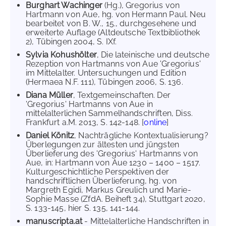
Burghart Wachinger
(Hg.), Gregorius von
Hartmann von Aue, hg. von Hermann Paul. Neu
bearbeitet von B. W., 15., durchgesehene und
erweiterte Auflage (Altdeutsche Textbibliothek
2), Tübingen 2004, S. IXf.
Sylvia Kohushölter
, Die lateinische und deutsche
Rezeption von Hartmanns von Aue 'Gregorius'
im Mittelalter. Untersuchungen und Edition
(Hermaea N.F. 111), Tübingen 2006, S. 136.
Diana Müller
, Textgemeinschaften. Der
'Gregorius' Hartmanns von Aue in
mittelalterlichen Sammelhandschriften, Diss.
Frankfurt a.M. 2013, S. 142-148. [
online
]
Daniel Könitz
, Nachträgliche Kontextualisierung?
Überlegungen zur ältesten und jüngsten
Überlieferung des 'Gregorius' Hartmanns von
Aue, in: Hartmann von Aue 1230 – 1400 – 1517.
Kulturgeschichtliche Perspektiven der
handschriftlichen Überlieferung, hg. von
Margreth Egidi, Markus Greulich und Marie-
Sophie Masse (ZfdA. Beiheft 34), Stuttgart 2020,
S. 133-145, hier S. 135, 141-144.
manuscripta.at
- Mittelalterliche Handschriften in