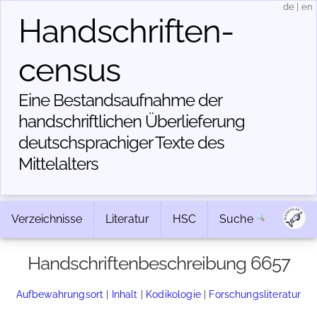
de
|
en
Handschriften­
census
Eine Bestandsaufnahme der
handschriftlichen Über­lieferung
deutschsprachiger Texte des
Mittelalters
Verzeichnisse
Literatur
HSC
Suche
Handschriftenbeschreibung 6657
Aufbewahrungsort
|
Inhalt
|
Kodikologie
|
Forschungsliteratur