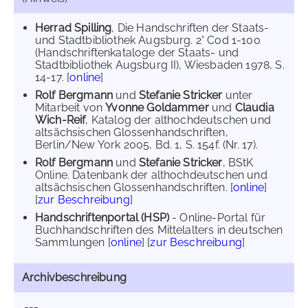
Herrad Spilling
, Die Handschriften der Staats-
und Stadtbibliothek Augsburg. 2° Cod 1-100
(Handschriftenkataloge der Staats- und
Stadtbibliothek Augsburg II), Wiesbaden 1978, S.
14-17. [
online
]
Rolf Bergmann
und
Stefanie Stricker
unter
Mitarbeit von
Yvonne Goldammer
und
Claudia
Wich-Reif
, Katalog der althochdeutschen und
altsächsischen Glossenhandschriften,
Berlin/New York 2005, Bd. 1, S. 154f. (Nr. 17).
Rolf Bergmann
und
Stefanie Stricker
, BStK
Online. Datenbank der althochdeutschen und
altsächsischen Glossenhandschriften. [
online
]
[
zur Beschreibung
]
Handschriftenportal (HSP)
- Online-Portal für
Buchhandschriften des Mittelalters in deutschen
Sammlungen [
online
] [
zur Beschreibung
]
Archivbeschreibung
---