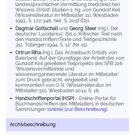
landessprachlichen Vermittlung medizinischen
Wissens. Ortolf-Studien 1, hg. von Gundolf Keil
(Wissensliteratur im Mittelalter 11), Wiesbaden
1993, S. 172-348, hier: S. 205f (D2).
Dagmar Gottschall
und
Georg Steer
(Hg.), Der
deutsche 'Lucidarius', Bd. 1: Kritischer Text nach
den Handschriften (Texte und Textgeschichte
35), Tübingen 1994, S. 12* (Nr. 15).
Ortrun Riha
(Hg.), Das Arzneibuch Ortolfs von
Baierland. Auf der Grundlage der Arbeit des von
Gundolf Keil geleiteten Teilprojekts des SFB 226
'Wissensvermittelnde und
wissensorganisierende Literatur im Mittelalter'
zum Druck gebracht, eingeleitet und
kommentiert von O. R. (Wissensliteratur im
Mittelalter 50), Wiesbaden 2014, S. 18.
Handschriftenportal (HSP)
- Online-Portal für
Buchhandschriften des Mittelalters in deutschen
Sammlungen [
online
] [
zur Beschreibung
]
Archivbeschreibung