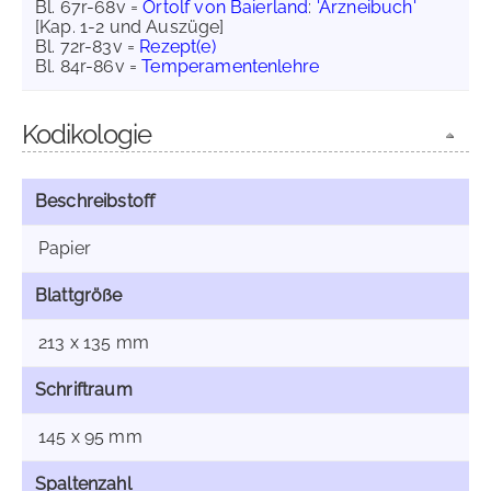
Bl. 67r-68v =
Ortolf von Baierland
:
'Arzneibuch'
[Kap. 1-2 und Auszüge]
Bl. 72r-83v =
Rezept(e)
Bl. 84r-86v =
Temperamentenlehre
Kodikologie
Beschreibstoff
Papier
Blattgröße
213 x 135 mm
Schriftraum
145 x 95 mm
Spaltenzahl