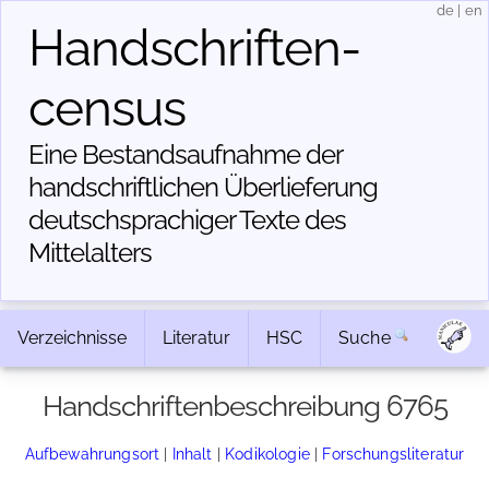
de
|
en
Handschriften­
census
Eine Bestandsaufnahme der
handschriftlichen Über­lieferung
deutschsprachiger Texte des
Mittelalters
Verzeichnisse
Literatur
HSC
Suche
Handschriftenbeschreibung 6765
Aufbewahrungsort
|
Inhalt
|
Kodikologie
|
Forschungsliteratur