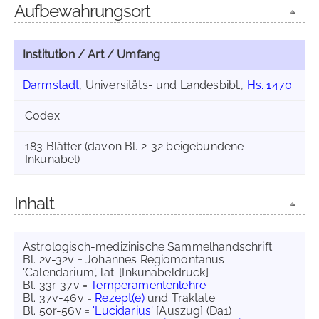
Aufbewahrungsort
Institution / Art / Umfang
Darmstadt
, Universitäts- und Landesbibl.,
Hs. 1470
Codex
183 Blätter (davon Bl. 2-32 beigebundene
Inkunabel)
Inhalt
Astrologisch-medizinische Sammelhandschrift
Bl. 2v-32v = Johannes Regiomontanus:
'Calendarium', lat. [Inkunabeldruck]
Bl. 33r-37v =
Temperamentenlehre
Bl. 37v-46v =
Rezept(e)
und Traktate
Bl. 50r-56v =
'Lucidarius'
[Auszug] (Da1)