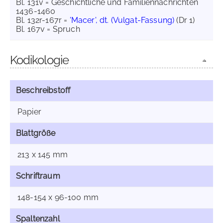
Bl. 131v = Geschichtliche und Familiennachrichten
1436-1460
Bl. 132r-167r =
'Macer', dt. (Vulgat-Fassung)
(Dr 1)
Bl. 167v = Spruch
Kodikologie
Beschreibstoff
Papier
Blattgröße
213 x 145 mm
Schriftraum
148-154 x 96-100 mm
Spaltenzahl