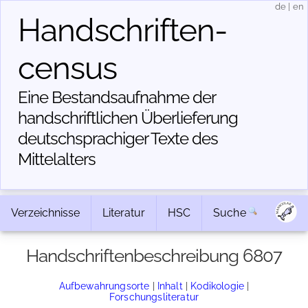
de
|
en
Handschriften­
census
Eine Bestandsaufnahme der
handschriftlichen Über­lieferung
deutschsprachiger Texte des
Mittelalters
Verzeichnisse
Literatur
HSC
Suche
Handschriftenbeschreibung 6807
Aufbewahrungsorte
|
Inhalt
|
Kodikologie
|
Forschungsliteratur