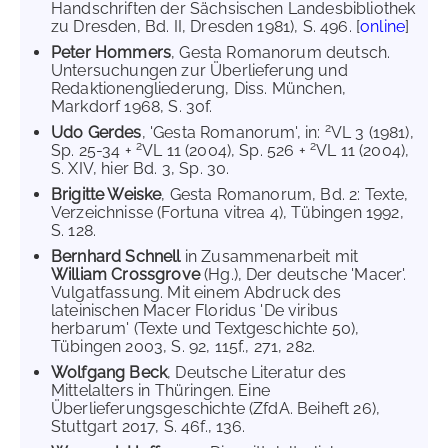
Handschriften der Sächsischen Landesbibliothek
zu Dresden, Bd. II, Dresden 1981), S. 496. [
online
]
Peter Hommers
, Gesta Romanorum deutsch.
Untersuchungen zur Überlieferung und
Redaktionengliederung, Diss. München,
Markdorf 1968, S. 30f.
2
Udo Gerdes
, 'Gesta Romanorum', in:
VL 3 (1981),
2
2
Sp. 25-34 +
VL 11 (2004), Sp. 526 +
VL 11 (2004),
S. XIV, hier Bd. 3, Sp. 30.
Brigitte Weiske
, Gesta Romanorum, Bd. 2: Texte,
Verzeichnisse (Fortuna vitrea 4), Tübingen 1992,
S. 128.
Bernhard Schnell
in Zusammenarbeit mit
William Crossgrove
(Hg.), Der deutsche 'Macer'.
Vulgatfassung. Mit einem Abdruck des
lateinischen Macer Floridus 'De viribus
herbarum' (Texte und Textgeschichte 50),
Tübingen 2003, S. 92, 115f., 271, 282.
Wolfgang Beck
, Deutsche Literatur des
Mittelalters in Thüringen. Eine
Überlieferungsgeschichte (ZfdA. Beiheft 26),
Stuttgart 2017, S. 46f., 136.