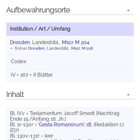
Aufbewahrungsorte
Institution / Art / Umfang
Dresden
, Landesbibl.,
Mscr. M 204
früher
Dresden
, Landesbibl.,
Mscr. M 106
Codex
IV + 167 + II Blätter
Inhalt
Bl. IVv = Testamentum Jacoff Smedt [Nachtrag
Ende 15./Anfang 16. Jh.]
Bl. 1r-130r =
'Gesta Romanorum', dt.
(Redaktion c)
(D7)
Bl. 130v-131r = leer