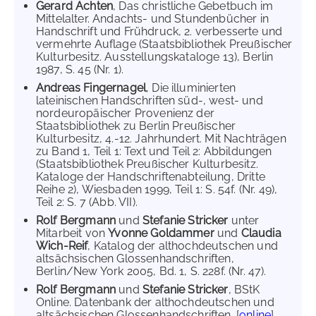
Gerard Achten
, Das christliche Gebetbuch im
Mittelalter. Andachts- und Stundenbücher in
Handschrift und Frühdruck, 2. verbesserte und
vermehrte Auflage (Staatsbibliothek Preußischer
Kulturbesitz. Ausstellungskataloge 13), Berlin
1987, S. 45 (Nr. 1).
Andreas Fingernagel
, Die illuminierten
lateinischen Handschriften süd-, west- und
nordeuropäischer Provenienz der
Staatsbibliothek zu Berlin Preußischer
Kulturbesitz, 4.-12. Jahrhundert. Mit Nachträgen
zu Band 1, Teil 1: Text und Teil 2: Abbildungen
(Staatsbibliothek Preußischer Kulturbesitz.
Kataloge der Handschriftenabteilung, Dritte
Reihe 2), Wiesbaden 1999, Teil 1: S. 54f. (Nr. 49),
Teil 2: S. 7 (Abb. VII).
Rolf Bergmann
und
Stefanie Stricker
unter
Mitarbeit von
Yvonne Goldammer
und
Claudia
Wich-Reif
, Katalog der althochdeutschen und
altsächsischen Glossenhandschriften,
Berlin/New York 2005, Bd. 1, S. 228f. (Nr. 47).
Rolf Bergmann
und
Stefanie Stricker
, BStK
Online. Datenbank der althochdeutschen und
altsächsischen Glossenhandschriften. [
online
]