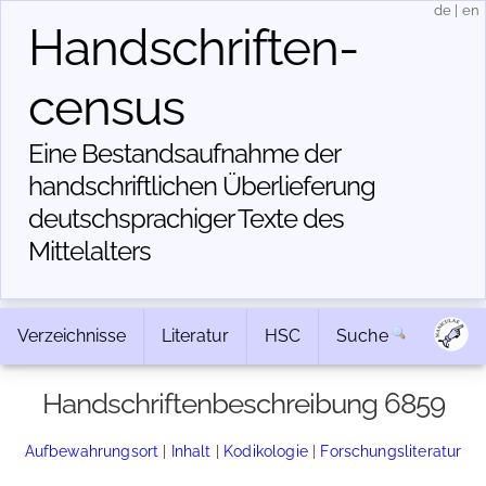
de
|
en
Handschriften­
census
Eine Bestandsaufnahme der
handschriftlichen Über­lieferung
deutschsprachiger Texte des
Mittelalters
Verzeichnisse
Literatur
HSC
Suche
Handschriftenbeschreibung 6859
Aufbewahrungsort
|
Inhalt
|
Kodikologie
|
Forschungsliteratur