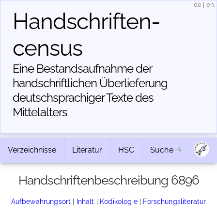
de
|
en
Handschriften­
census
Eine Bestandsaufnahme der
handschriftlichen Über­lieferung
deutschsprachiger Texte des
Mittelalters
Verzeichnisse
Literatur
HSC
Suche
Handschriftenbeschreibung 6896
Aufbewahrungsort
|
Inhalt
|
Kodikologie
|
Forschungsliteratur