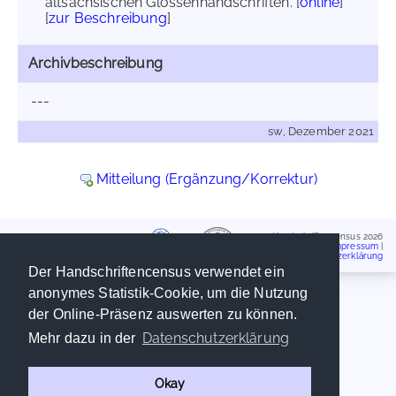
altsächsischen Glossenhandschriften. [
online
]
[
zur Beschreibung
]
Archivbeschreibung
---
sw, Dezember 2021
Mitteilung (Ergänzung/Korrektur)
Handschriftencensus 2026
Impressum
|
Datenschutzerklärung
Der Handschriftencensus verwendet ein
anonymes Statistik-Cookie, um die Nutzung
der Online-Präsenz auswerten zu können.
Datenschutzerklärung
Mehr dazu in der
Okay