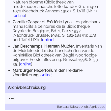
Naturen bloeme (Bibliotheek van
middelnederlandsche letterkunde), Groningen
1878 (Nachdruck Arnhem 1980), S. LVIIf. (Nr. 4).
[
online
]
Camille Gaspar
et
Frédéric Lyna
, Les principaux
manuscrits à peintures de la Bibliothèque
Royale de Belgique, Bd. 1, Paris 1937
(Nachdruck Brüssel 1984), S. 282-284 (Nr. 113)
und Tafel LIXb. [
online
]
Jan Deschamps
,
Herman Mulder
, Inventaris van
de Middelnederlandse handschriften van de
Koninklijke Bibliotheek van België (voorlopige
uitgave), Eerste aflevering, Brüssel 1998, S. 33-
35. [
online
]
Marburger Repertorium der Freidank-
Überlieferung
[
online
]
Archivbeschreibung
---
Barbara Stiewe / cb, April 2021