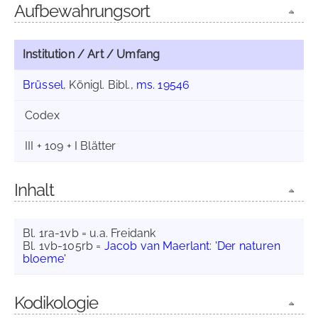
Aufbewahrungsort
Institution / Art / Umfang
Brüssel
, Königl. Bibl.,
ms. 19546
Codex
III + 109 + I Blätter
Inhalt
Bl. 1ra-1vb = u.a. Freidank
Bl. 1vb-105rb =
Jacob van Maerlant
:
'Der naturen
bloeme'
Kodikologie