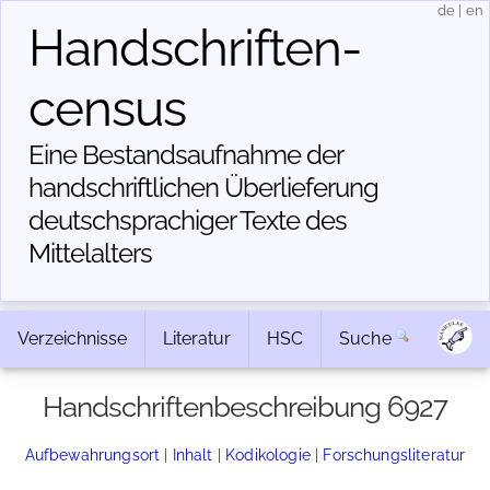
de
|
en
Handschriften­
census
Eine Bestandsaufnahme der
handschriftlichen Über­lieferung
deutschsprachiger Texte des
Mittelalters
Verzeichnisse
Literatur
HSC
Suche
Handschriftenbeschreibung 6927
Aufbewahrungsort
|
Inhalt
|
Kodikologie
|
Forschungsliteratur