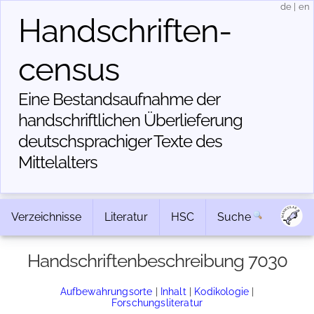
de
|
en
Handschriften­
census
Eine Bestandsaufnahme der
handschriftlichen Über­lieferung
deutschsprachiger Texte des
Mittelalters
Verzeichnisse
Literatur
HSC
Suche
Handschriftenbeschreibung 7030
Aufbewahrungsorte
|
Inhalt
|
Kodikologie
|
Forschungsliteratur