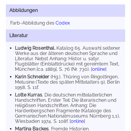
Abbildungen
Farb-Abbildung des
Codex
Literatur
Ludwig Rosenthal.
Katalog 65. Auswahl seltener
Werke aus der älteren deutschen Sprache und
Literatur. Nebst Anhang: Histor. u. satyr.
Flugblätter (Einblattdrucke) mit gereimtem Text,
München [ca. 1889], S. 76 (Nr. 730). [
online
]
Karin Schneider
(Hg.), Thüring von Ringoltingen,
Melusine (Texte des späten Mittelalters 9), Berlin
1958, S. 11f.
Lotte Kurras
, Die deutschen mittelalterlichen
Handschriften, Erster Teil: Die literarischen und
religiösen Handschriften. Anhang: Die
Hardenbergschen Fragmente (Kataloge des
Germanischen Nationalmuseums Nürnberg 1,1),
Wiesbaden 1974, S. 108f. [
online
]
Martina Backes
, Fremde Historien.