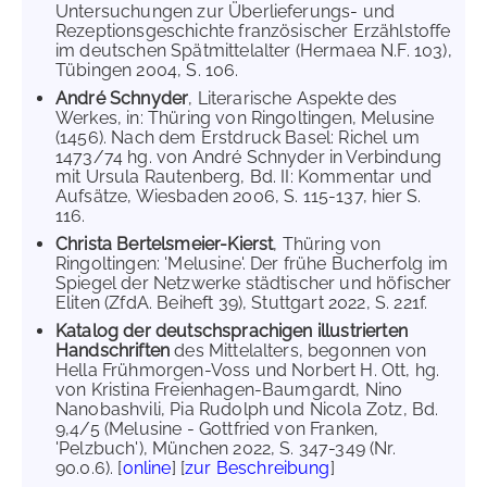
Untersuchungen zur Überlieferungs- und
Rezeptionsgeschichte französischer Erzählstoffe
im deutschen Spätmittelalter (Hermaea N.F. 103),
Tübingen 2004, S. 106.
André Schnyder
, Literarische Aspekte des
Werkes, in: Thüring von Ringoltingen, Melusine
(1456). Nach dem Erstdruck Basel: Richel um
1473/74 hg. von André Schnyder in Verbindung
mit Ursula Rautenberg, Bd. II: Kommentar und
Aufsätze, Wiesbaden 2006, S. 115-137, hier S.
116.
Christa Bertelsmeier-Kierst
, Thüring von
Ringoltingen: 'Melusine'. Der frühe Bucherfolg im
Spiegel der Netzwerke städtischer und höfischer
Eliten (ZfdA. Beiheft 39), Stuttgart 2022, S. 221f.
Katalog der deutschsprachigen illustrierten
Handschriften
des Mittelalters, begonnen von
Hella Frühmorgen-Voss und Norbert H. Ott, hg.
von Kristina Freienhagen-Baumgardt, Nino
Nanobashvili, Pia Rudolph und Nicola Zotz, Bd.
9,4/5 (Melusine - Gottfried von Franken,
'Pelzbuch'), München 2022, S. 347-349 (Nr.
90.0.6). [
online
] [
zur Beschreibung
]