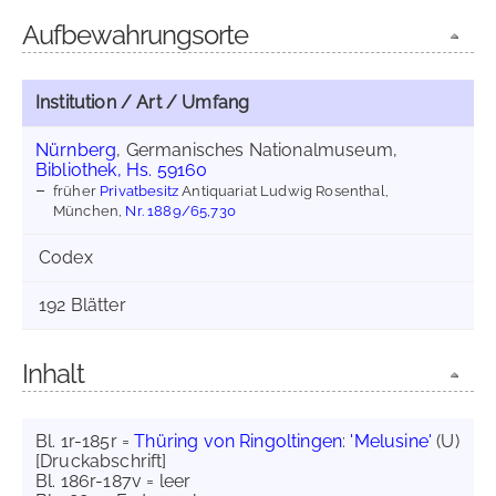
Aufbewahrungsorte
Institution / Art / Umfang
Nürnberg
, Germanisches Nationalmuseum,
Bibliothek, Hs. 59160
früher
Privatbesitz
Antiquariat Ludwig Rosenthal,
München,
Nr. 1889/65,730
Codex
192 Blätter
Inhalt
Bl. 1r-185r =
Thüring von Ringoltingen
:
'Melusine'
(U)
[Druckabschrift]
Bl. 186r-187v = leer