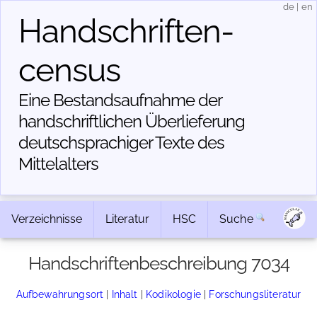
de
|
en
Handschriften­
census
Eine Bestandsaufnahme der
handschriftlichen Über­lieferung
deutschsprachiger Texte des
Mittelalters
Verzeichnisse
Literatur
HSC
Suche
Handschriftenbeschreibung 7034
Aufbewahrungsort
|
Inhalt
|
Kodikologie
|
Forschungsliteratur