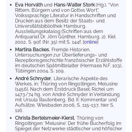
Eva Horváth
und
Hans-Walter Stork
(Hg.), "Von
Rittern, Bürgern und von Gottes Wort".
Volkssprachige Literatur in Handschriften und
Drucken aus dem Besitz der Staats- und
Universitätsbibliothek Hamburg.
Ausstellungskatalog (Schriften aus dem
Antiquariat Dr. Jörn Günther, Hamburg, 2), Kiel
2002, S. 90f. (Nr. 35) mit S. 144f. [
online
]
Martina Backes
, Fremde Historien.
Untersuchungen zur Überlieferungs- und
Rezeptionsgeschichte französischer Erzählstoffe
im deutschen Spätmittelalter (Hermaea N.F. 103),
Tübingen 2004, S. 109.
André Schnyder
, Literarische Aspekte des
Werkes, in: Thüring von Ringoltingen, Melusine
(1456). Nach dem Erstdruck Basel: Richel um
1473/74 hg. von André Schnyder in Verbindung
mit Ursula Rautenberg, Bd. II: Kommentar und
Aufsätze, Wiesbaden 2006, S. 115-137, hier S.
116.
Christa Bertelsmeier-Kierst
, Thüring von
Ringoltingen: 'Melusine'. Der frühe Bucherfolg im
Spiegel der Netzwerke städtischer und höfischer