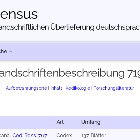
census
dschriftlichen Über­lieferung deutschsprachi
che
andschriftenbeschreibung 71
Aufbewahrungsorte
|
Inhalt
|
Kodikologie
|
Forschungsliteratur
Art
Umfang
icana,
Cod. Ross. 767
Codex
137 Blätter