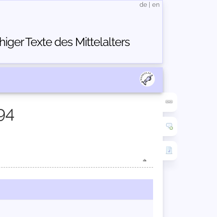
de
|
en
ger Texte des Mittelalters
94