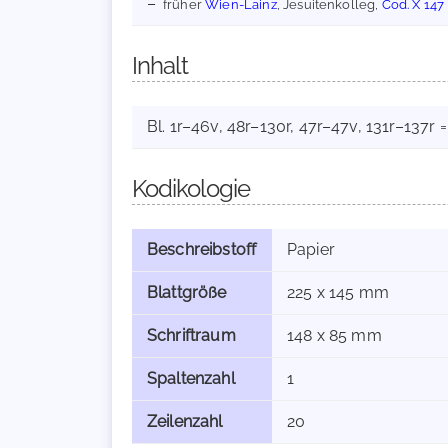
früher
Wien-Lainz
, Jesuitenkolleg,
Cod. X 147
Inhalt
Bl. 1r–46v, 48r–130r, 47r–47v, 131r–137r 
Kodikologie
Beschreibstoff
Papier
Blattgröße
225 x 145 mm
Schriftraum
148 x 85 mm
Spaltenzahl
1
Zeilenzahl
20