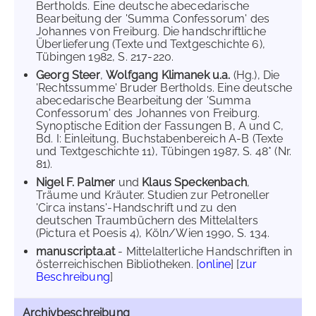
Bertholds. Eine deutsche abecedarische
Bearbeitung der 'Summa Confessorum' des
Johannes von Freiburg. Die handschriftliche
Überlieferung (Texte und Textgeschichte 6),
Tübingen 1982, S. 217-220.
Georg Steer
,
Wolfgang Klimanek u.a.
(Hg.), Die
'Rechtssumme' Bruder Bertholds. Eine deutsche
abecedarische Bearbeitung der 'Summa
Confessorum' des Johannes von Freiburg.
Synoptische Edition der Fassungen B, A und C,
Bd. I: Einleitung, Buchstabenbereich A-B (Texte
und Textgeschichte 11), Tübingen 1987, S. 48* (Nr.
81).
Nigel F. Palmer
und
Klaus Speckenbach
,
Träume und Kräuter. Studien zur Petroneller
'Circa instans'-Handschrift und zu den
deutschen Traumbüchern des Mittelalters
(Pictura et Poesis 4), Köln/Wien 1990, S. 134.
manuscripta.at
- Mittelalterliche Handschriften in
österreichischen Bibliotheken. [
online
] [
zur
Beschreibung
]
Archivbeschreibung