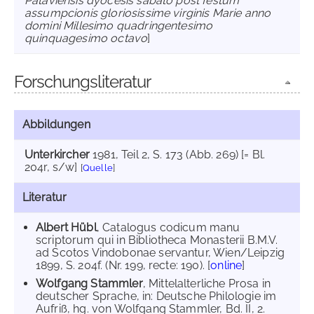
Pataviensis dyocesis sabato post festum
assumpcionis gloriosissime virginis Marie anno
domini Millesimo quadringentesimo
quinquagesimo octavo
]
Forschungsliteratur
Abbildungen
Unterkircher
1981
, Teil 2, S. 173 (Abb. 269) [= Bl.
204r, s/w]
[
Quelle
]
Literatur
Albert Hübl
, Catalogus codicum manu
scriptorum qui in Bibliotheca Monasterii B.M.V.
ad Scotos Vindobonae servantur, Wien/Leipzig
1899, S. 204f. (Nr. 199, recte: 190). [
online
]
Wolfgang Stammler
, Mittelalterliche Prosa in
deutscher Sprache, in: Deutsche Philologie im
Aufriß, hg. von Wolfgang Stammler, Bd. II, 2.