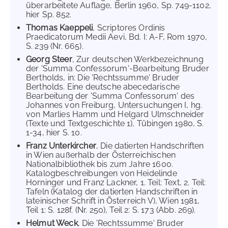
überarbeitete Auflage, Berlin 1960, Sp. 749-1102,
hier Sp. 852.
Thomas Kaeppeli
, Scriptores Ordinis
Praedicatorum Medii Aevi, Bd. I: A-F, Rom 1970,
S. 239 (Nr. 665).
Georg Steer
, Zur deutschen Werkbezeichnung
der 'Summa Confessorum'-Bearbeitung Bruder
Bertholds, in: Die 'Rechtssumme' Bruder
Bertholds. Eine deutsche abecedarische
Bearbeitung der 'Summa Confessorum' des
Johannes von Freiburg, Untersuchungen I, hg.
von Marlies Hamm und Helgard Ulmschneider
(Texte und Textgeschichte 1), Tübingen 1980, S.
1-34, hier S. 10.
Franz Unterkircher
, Die datierten Handschriften
in Wien außerhalb der Österreichischen
Nationalbibliothek bis zum Jahre 1600.
Katalogbeschreibungen von Heidelinde
Horninger und Franz Lackner, 1. Teil: Text, 2. Teil:
Tafeln (Katalog der datierten Handschriften in
lateinischer Schrift in Österreich V), Wien 1981,
Teil 1: S. 128f. (Nr. 250), Teil 2: S. 173 (Abb. 269).
Helmut Weck
, Die 'Rechtssumme' Bruder