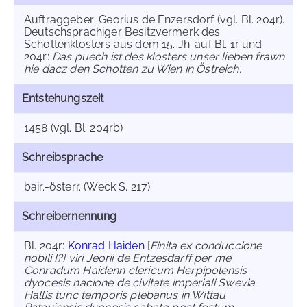
Auftraggeber: Georius de Enzersdorf (vgl. Bl. 204r).
Deutschsprachiger Besitzvermerk des
Schottenklosters aus dem 15. Jh. auf Bl. 1r und
204r:
Das puech ist des klosters unser lieben frawn
hie dacz den Schotten zu Wien in Östreich.
Entstehungszeit
1458 (vgl. Bl. 204rb)
Schreibsprache
bair.-österr. (Weck S. 217)
Schreibernennung
Bl. 204r:
Konrad Haiden
[
Finita ex conduccione
nobili [?] viri Jeorii de Entzesdarff per me
Conradum Haidenn clericum Herpipolensis
dyocesis nacione de civitate imperiali Swevia
Hallis tunc temporis plebanus in Wittau