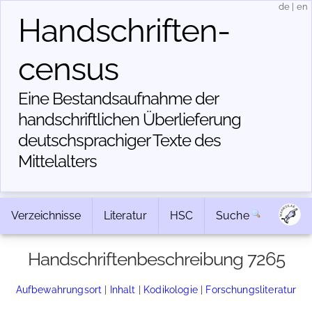
de
|
en
Handschriften­
census
Eine Bestandsaufnahme der
handschriftlichen Über­lieferung
deutschsprachiger Texte des
Mittelalters
Verzeichnisse
Literatur
HSC
Suche
Handschriftenbeschreibung 7265
Aufbewahrungsort
|
Inhalt
|
Kodikologie
|
Forschungsliteratur