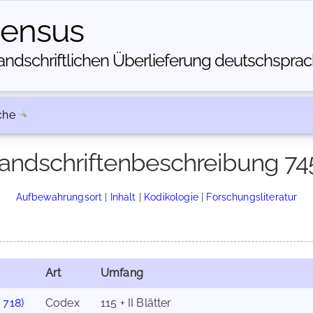
census
dschriftlichen Über­lieferung deutschsprachi
che
andschriftenbeschreibung 74
Aufbewahrungsort
|
Inhalt
|
Kodikologie
|
Forschungsliteratur
Art
Umfang
. 718)
Codex
115 + II Blätter