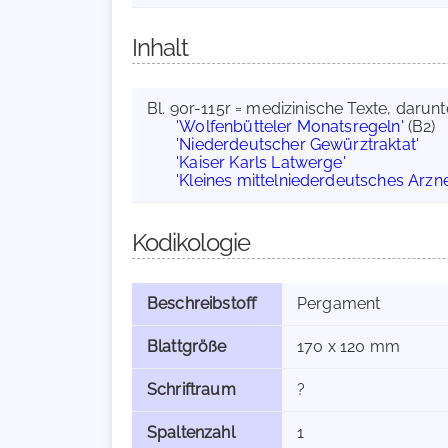
Inhalt
Bl. 90r-115r = medizinische Texte, darunt
'Wolfenbütteler Monatsregeln'
(B2)
'Niederdeutscher Gewürztraktat'
'Kaiser Karls Latwerge'
'Kleines mittelniederdeutsches Arzn
Kodikologie
Beschreibstoff
Pergament
Blattgröße
170 x 120 mm
Schriftraum
?
Spaltenzahl
1