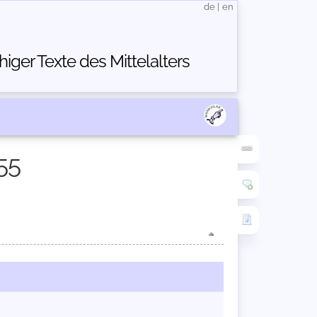
de
|
en
ger Texte des Mittelalters
55