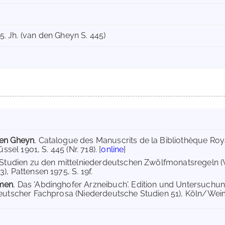
 15. Jh. (van den Gheyn S. 445)
en Gheyn
, Catalogue des Manuscrits de la Bibliothèque Roya
üssel 1901, S. 445 (Nr. 718). [
online
]
 Studien zu den mittelniederdeutschen Zwölfmonatsregeln 
), Pattensen 1975, S. 19f.
men
, Das 'Abdinghofer Arzneibuch'. Edition und Untersuchun
eutscher Fachprosa (Niederdeutsche Studien 51), Köln/Weima