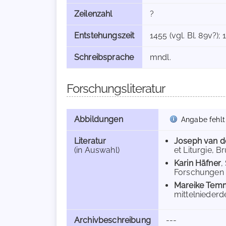
Zeilenzahl
?
Entstehungszeit
1455 (vgl. Bl. 89v?);
Schreibsprache
mndl.
Forschungsliteratur
Abbildungen
Angabe fehlt
Literatur
Joseph van d
(in Auswahl)
et Liturgie, Br
Karin Häfner
,
Forschungen 3
Mareike Tem
mittelniederd
Archivbeschreibung
---