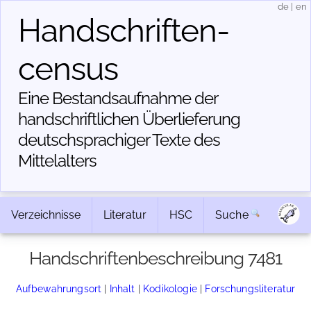
de
|
en
Handschriften­
census
Eine Bestandsaufnahme der
handschriftlichen Über­lieferung
deutschsprachiger Texte des
Mittelalters
Verzeichnisse
Literatur
HSC
Suche
Handschriftenbeschreibung 7481
Aufbewahrungsort
|
Inhalt
|
Kodikologie
|
Forschungsliteratur