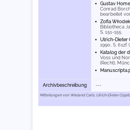
Gustav Home
Conrad Borchl
bearbeitet vo
Zofia Włodek
Bibliotheca J
S. 151-155.
Ulrich-Dieter
1990, S. 612f. 
Katalog der d
Voss und Norb
(Recht), Münche
Manuscripta.
Archivbeschreibung
---
Mitteilungen von Wieland Carls, Ulrich-Dieter Oppit