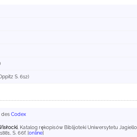
)
Oppitz S. 612)
g des
Codex
isłocki
, Katalog rękopisów Biblijoteki Uniwersytetu Jagiello
81, S. 66f. [
online
]