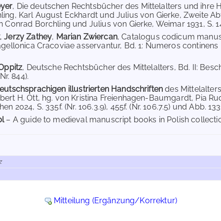
yer
, Die deutschen Rechtsbücher des Mittelalters und ihre 
ing, Karl August Eckhardt und Julius von Gierke, Zweite Abt
n Conrad Borchling und Julius von Gierke, Weimar 1931, S. 144
,
Jerzy Zathey
,
Marian Zwiercan
, Catalogus codicum manusc
agellonica Cracoviae asservantur, Bd. 1: Numeros continens
 Oppitz
, Deutsche Rechtsbücher des Mittelalters, Bd. II: Be
(Nr. 844).
eutschsprachigen illustrierten Handschriften
des Mittelalte
ert H. Ott, hg. von Kristina Freienhagen-Baumgardt, Pia Ru
n 2024, S. 335f. (Nr. 106.3.9), 455f. (Nr. 106.7.5) und Abb. 133,
pl
– A guide to medieval manuscript books in Polish collectio
z
Mitteilung (Ergänzung/Korrektur)