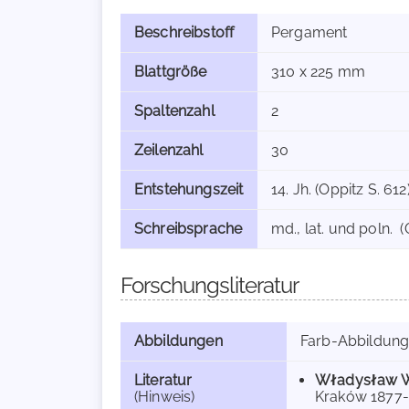
Beschreibstoff
Pergament
Blattgröße
310 x 225 mm
Spaltenzahl
2
Zeilenzahl
30
Entstehungszeit
14. Jh. (Oppitz S. 612
Schreibsprache
md., lat. und poln. (
Forschungsliteratur
Abbildungen
Farb-Abbildun
Literatur
Władysław W
(Hinweis)
Kraków 1877-18