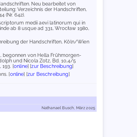
Handschriften. Neu bearbeitet von
eilung: Verzeichnis der Handschriften,
 (Nr. 642).
riptorum medii aevi latinorum qui in
 inde ab 8 usque ad 331, Wrocław 1980,
schreibung der Handschriften, Köln/Wien
rs, begonnen von Hella Frühmorgen-
dolph und Nicola Zotz, Bd. 10,4/5
 193. [
online
] [
zur Beschreibung
]
ns. [
online
] [
zur Beschreibung
]
Nathanael Busch, März 2025