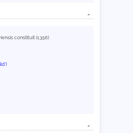
iensis constituit (1356)
ld')