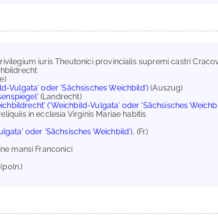
ivilegium iuris Theutonici provincialis supremi castri Cracov
chbildrecht
e)
ild-Vulgata' oder 'Sächsisches Weichbild')
(Auszug)
senspiegel'
(Landrecht)
ichbildrecht' ('Weichbild-Vulgata' oder 'Sächsisches Weichbi
iquiis in ecclesia Virginis Mariae habitis
ulgata' oder 'Sächsisches Weichbild')
, (Fr.)
dine mansi Franconici
(poln.)