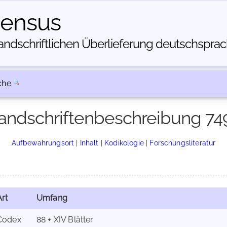
census
dschriftlichen Über­lieferung deutschsprachi
che
andschriftenbeschreibung 74
Aufbewahrungsort
|
Inhalt
|
Kodikologie
|
Forschungsliteratur
Art
Umfang
Codex
88 + XIV Blätter