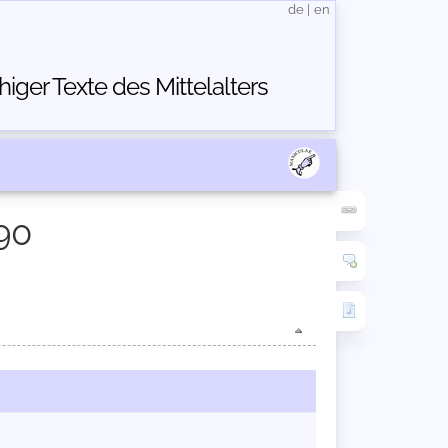
de
|
en
ger Texte des Mittelalters
90