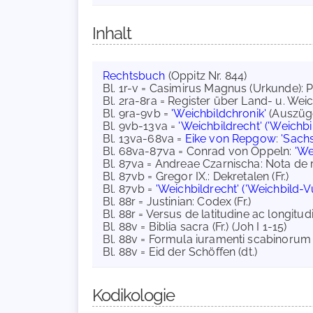
Inhalt
Rechtsbuch
(Oppitz Nr. 844)
Bl. 1r-v = Casimirus Magnus (Urkunde): Pr
Bl. 2ra-8ra = Register über Land- u. Wei
Bl. 9ra-9vb =
'Weichbildchronik'
(Auszüg
Bl. 9vb-13va =
'Weichbildrecht' ('Weichb
Bl. 13va-68va =
Eike von Repgow
:
'Sach
Bl. 68va-87va = Conrad von Oppeln:
'We
Bl. 87va = Andreae Czarnischa: Nota de rel
Bl. 87vb = Gregor IX.: Dekretalen (Fr.)
Bl. 87vb =
'Weichbildrecht' ('Weichbild-V
Bl. 88r = Justinian: Codex (Fr.)
Bl. 88r = Versus de latitudine ac longitu
Bl. 88v = Biblia sacra (Fr.) (Joh I 1-15)
Bl. 88v = Formula iuramenti scabinorum 
Bl. 88v = Eid der Schöffen (dt.)
Kodikologie