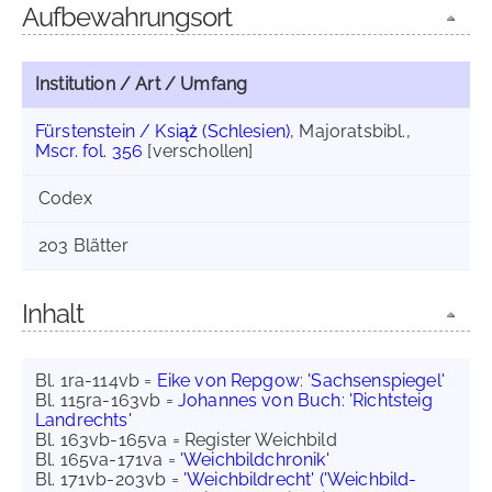
Aufbewahrungsort
Institution / Art / Umfang
Fürstenstein / Książ (Schlesien)
, Majoratsbibl.,
Mscr. fol. 356
[verschollen]
Codex
203 Blätter
Inhalt
Bl. 1ra-114vb =
Eike von Repgow
:
'Sachsenspiegel'
Bl. 115ra-163vb =
Johannes von Buch
:
'Richtsteig
Landrechts'
Bl. 163vb-165va = Register Weichbild
Bl. 165va-171va =
'Weichbildchronik'
Bl. 171vb-203vb =
'Weichbildrecht' ('Weichbild-