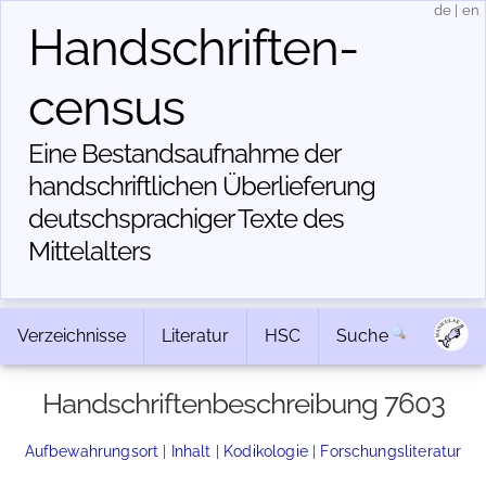
de
|
en
Handschriften­
census
Eine Bestandsaufnahme der
handschriftlichen Über­lieferung
deutschsprachiger Texte des
Mittelalters
Verzeichnisse
Literatur
HSC
Suche
Handschriftenbeschreibung 7603
Aufbewahrungsort
|
Inhalt
|
Kodikologie
|
Forschungsliteratur