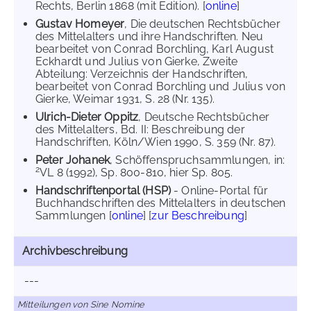
Rechts, Berlin 1868 (mit Edition). [
online
]
Gustav Homeyer
, Die deutschen Rechtsbücher
des Mittelalters und ihre Handschriften. Neu
bearbeitet von Conrad Borchling, Karl August
Eckhardt und Julius von Gierke, Zweite
Abteilung: Verzeichnis der Handschriften,
bearbeitet von Conrad Borchling und Julius von
Gierke, Weimar 1931, S. 28 (Nr. 135).
Ulrich-Dieter Oppitz
, Deutsche Rechtsbücher
des Mittelalters, Bd. II: Beschreibung der
Handschriften, Köln/Wien 1990, S. 359 (Nr. 87).
Peter Johanek
, Schöffenspruchsammlungen, in:
2
VL 8 (1992), Sp. 800-810, hier Sp. 805.
Handschriftenportal (HSP)
- Online-Portal für
Buchhandschriften des Mittelalters in deutschen
Sammlungen [
online
] [
zur Beschreibung
]
Archivbeschreibung
---
Mitteilungen von Sine Nomine