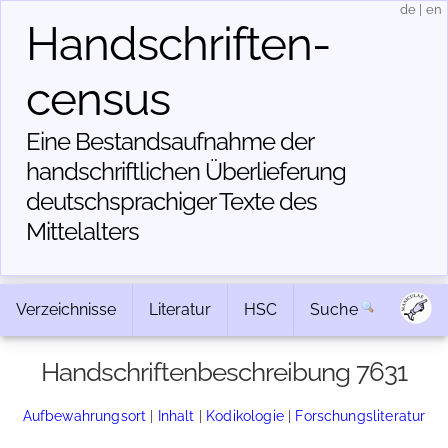
de
|
en
Handschriften­
census
Eine Bestandsaufnahme der
handschriftlichen Über­lieferung
deutschsprachiger Texte des
Mittelalters
Verzeichnisse
Literatur
HSC
Suche
Handschriftenbeschreibung 7631
Aufbewahrungsort
|
Inhalt
|
Kodikologie
|
Forschungsliteratur